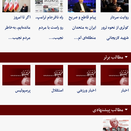
روایت سردار
پیام قاطع و صریح
راه نافرجام ترامپ،
اگر تا امروز
کوثری از نحوه ترور
ایران به متحدان
رو راست با مردم
مانده‌ایم، به‌خاطر
شهید لاریجانی
منطقه‌ای آم…
نجیب،…
مردم نجیب…
مطالب برتر
اخبار
اخبار ورزشی
استقلال
پرسپولیس
مطالب پیشنهادی