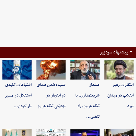
پیشنهاد سردبیر
ابتکارات رهبر
هشدار
شنیده شدن صدای
اشتباهات کلیدی
انقلاب در میدان
شریعتمداری: با
دو انفجار در
استقلال در مسیر
نبرد
تنگه هرمز، راه
نزدیکی تنگه هرمز
باز کردن…
تنفس…