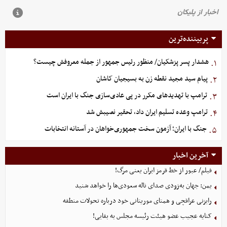
پربیننده‌ترین
هشدار پسر پزشکیان/ منظور رئیس جمهور از جمله معروفش چیست؟
۱.
پیام سید مجید نقطه زن به بسیجیان کاشان
۲.
ترامپ با تهدیدهای مکرر در پی عادی‌سازی جنگ با ایران است
۳.
ترامپ وعده تسلیم ایران داد، تحقیر نصیبش شد
۴.
جنگ با ایران؛ آزمون سخت جمهوری‌خواهان در آستانه انتخابات
۵.
آخرین اخبار
فیلم/ عبور از خط قرمز ایران یعنی مرگ!
یمن: جهان به‌زودی صدای ناله سعودی‌ها را خواهد شنید
رایزنی عراقچی و همتای موریتانی خود درباره تحولات منطقه
کنایه عجیب عضو هیئت رئیسه مجلس به بقایی!