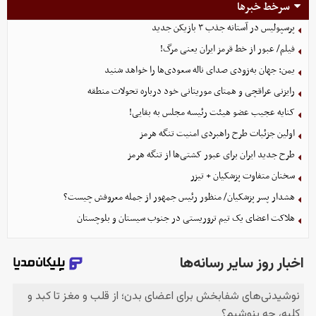
سرخط خبرها
پرسپولیس در آستانه جذب ۳ بازیکن جدید
فیلم/ عبور از خط قرمز ایران یعنی مرگ!
یمن: جهان به‌زودی صدای ناله سعودی‌ها را خواهد شنید
رایزنی عراقچی و همتای موریتانی خود درباره تحولات منطقه
کنایه عجیب عضو هیئت رئیسه مجلس به بقایی!
اولین جزئیات طرح راهبردی امنیت تنگه هرمز
طرح جدید ایران برای عبور کشتی‌ها از تنگه هرمز
سخنان متفاوت پزشکیان + تیزر
هشدار پسر پزشکیان/ منظور رئیس جمهور از جمله معروفش چیست؟
هلاکت اعضای یک تیم تروریستی در جنوب سیستان و بلوچستان