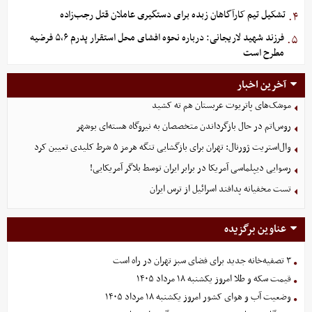
تشکیل تیم کارآگاهان زبده برای دستگیری عاملان قتل رجب‌زاده
۴.
فرزند شهید لاریجانی: درباره نحوه افشای محل استقرار پدرم ۵،۶ فرضیه
۵.
مطرح است
آخرین اخبار
موشک‌های پاتریوت عربستان هم ته‌ کشید
روس‌اتم در حال بازگرداندن متخصصان به نیروگاه هسته‌ای بوشهر
وال‌استریت ژورنال: تهران برای بازگشایی تنگه هرمز ۵ شرط کلیدی تعیین کرد
رسوایی دیپلماسی آمریکا در برابر ایران توسط بلاگر آمریکایی!
تست مخفیانه پدافند اسرائیل از ترس ایران
عناوین برگزیده
۳ تصفیه‌خانه جدید برای فضای سبز تهران در راه است
قیمت سکه و طلا امروز یکشنبه ۱۸ مرداد ۱۴۰۵
وضعیت آب و هوای کشور امروز یکشنبه ۱۸ مرداد ۱۴۰۵