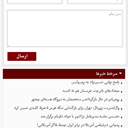
سرخط خبرها
پاسخ نهایی حسین‌نژاد به پرسپولیس
موشک‌های پاتریوت عربستان هم ته‌ کشید
روس‌اتم در حال بازگرداندن متخصصان به نیروگاه هسته‌ای بوشهر
وال‌استریت ژورنال: تهران برای بازگشایی تنگه هرمز ۵ شرط کلیدی تعیین کرد
نخستین جلسه مدیرعامل تراکتور با جواد نکونام برگزار شد
رسوایی دیپلماسی آمریکا در برابر ایران توسط بلاگر آمریکایی!