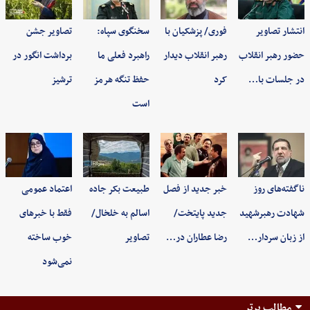
انتشار تصاویر
فوری/ پزشکیان با
سخنگوی سپاه:
تصاویر جشن
حضور رهبر انقلاب
رهبر انقلاب دیدار
راهبرد فعلی ما
برداشت انگور در
در جلسات با…
کرد
حفظ تنگه هرمز
ترشیز
است
ناگفته‌های روز
خبر جدید از فصل
طبیعت بکر جاده
اعتماد عمومی
شهادت رهبرشهید
جدید پایتخت/
اسالم به خلخال/
فقط با خبرهای
از زبان سردار…
رضا عطاران در…
تصاویر
خوب ساخته
نمی‌شود
مطالب برتر