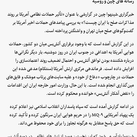
رسانه های چین و روسیه
خبرگزاری شینهوا چین در گزارشی با عنوان «تأثیر حملات نظامی آمریکا بر روند
مذاکرات صلح با ایران چیست؟» به بررسی پیامدهای حملات اخیر آمریکا بر
گفت‌وگوهای صلح میان تهران و واشنگتن پرداخته است.
در این گزارش آمده است که با وجود برقراری آتش‌بس میان دو کشور، حملات
هوایی آمریکا به اهدافی در جنوب ایران در روز دوشنبه، بار دیگر نگرانی‌ها
درباره شکننده بودن توافق آتش‌بس و احتمال تضعیف روند اعتمادسازی را
افزایش داده است. فرماندهی مرکزی ارتش آمریکا (سنتکام) مدعی شده این
حملات در چارچوب «دفاع از خود» و علیه سایت‌های پرتاب موشک و قایق‌های
مین‌گذاری انجام شده است. با این حال، وزارت امور خارجه ایران این اقدامات
را «نقض آشکار آتش‌بس» خوانده و محکوم کرده است.
در ادامه گزارش آمده است که سپاه پاسداران انقلاب اسلامی نیز اعلام کرده
یک پهپاد آمریکایی MQ-۹ را در حریم هوایی ایران سرنگون کرده و تأکید کرده
است که حق پاسخ متقابل به هرگونه تجاوز را برای خود محفوظ می‌داند.
شینهوا یادآور می‌شود که این نخستین مورد از تنش‌های نظامی در دوره آتش‌بس