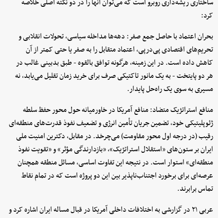
ساختاری ریشه‌داری روبرو است که می‌توان آنها را در دو نکته اصلی خلاصه
کرد:
بحران اعتماد با حاصل جمع صفر: دهه‌ها مداخله سیاسی، تحولات انقلابی و
تحریم‌های اقتصادی پی‌درپی، اعتماد متقابل را به صفر یا حتی کمتر از آن
کاهش داده است. در این زمینه، هرگونه توافق بالقوه - طبق بدبینی غالب در
هر دو پایتخت - به یک مانور تاکتیکی صرف برای خرید زمان تقلیل می‌یابد، نه
مسیری به سوی یک راه‌حل پایدار.
منافع استراتژیک متضاد: منافع آمریکا در خاورمیانه حول محور حفظ سلطه
ژئوپلیتیکی خود، تضمین جریان تأمین انرژی و تضعیف نفوذ قدرت‌های منطقه‌ای
رقیب (در درجه اول محور مقاومت) می‌چرخد. در مقابل، دکترین امنیت ملی
ایران بر ستون‌های «استقلال استراتژیک»، «بازدارندگی مؤثر» و «تقویت نفوذ
منطقه‌ای» استوار است. در نتیجه این تفاوت اساسی، مسائل منطقه همچنان
عرصه‌ای برای برخورد اجتناب‌ناپذیر بین این دو پروژه است که در تمام نقاط
تماس برابرند.
عربی ۲۱ در گزارشی به اختلافات داخلی آمریکا در قبال مساله ایران اشاره کرد و