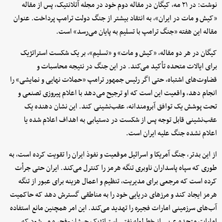
نوشت: در ۲۱ مه، کیگان در مقاله دوم خود در مجله آتلانتیک، پس از مقاله
«کیش و مات در ایران»، به انتقاد بیشتر از جنگ دولت ترامپ پرداخت. عنوان
مقاله این هفته «جنگ ترامپ با تسلیم به پایان می‌رسد» است.
کیگان در هر دو مقاله، «کیش و مات» و «تسلیم»، بر یک شکست استراتژیک
برای ایالات متحده تأکید می‌کند. در این جنگ در نتیجه محاسبات و
قضاوت‌های اشتباه، حتی اگر رئیس جمهور ترامپ «حملات نهایی و نمایشی» را
انجام دهد، واقعیت این است که او ترجیح می‌دهد با اعلام پیروزی تصنعی و
تحت پوشش یک توافق آبرومندانه، عقب‌نشینی کند. این نشان دهنده یک
عقب‌نشینی قابل توجه پس از شکست در دستیابی به اهداف اعلام شده یا
اعلام نشده جنگ علیه ایران است.
از این بدتر، جنگ آمریکا و اسرائیل موقعیت و نفوذ ایران را تقویت کرده است، به
طوری که سپاه پاسداران ناوبری تنگه هرمز را کنترل می‌کند. ایران حتی جرأت
کرده است که مرجعی برای مدیریت، تنظیم و اعمال هزینه برای عبور از تنگه
هرمز ایجاد کند و مرزهای دریایی خود را به مناطقی گسترش دهد که حاکمیت
آب‌های سرزمینی امارات فجیره را تهدید می‌کند. این امر همچنین مانع استفاده
امارات متحده عربی از خط لوله نفتی استراتژیک حبشان-فجیره می‌شود که