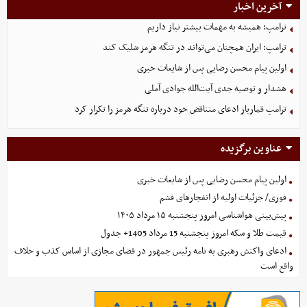
آخرین اخبار
ترامپ: همیشه به مهمات بیشتر نیاز داریم
ترامپ: ایران همچنان می‌تواند در تنگه هرمز شلیک کند
اولین پیام محسن رضایی پس از شایعات خبری
هشدار و توصیه جدی آیت‌الله جوادی آملی
ترامپ قمارباز ادعای متناقض خود درباره تنگه هرمز را تکرار کرد
عناوین برگزیده
اولین پیام محسن رضایی پس از شایعات خبری
فوری/ جزئیات اولیه از انفجارهای قشم
پیش‌بینی هواشناسی امروز پنجشنبه ۱۵ مرداد ۱۴۰۵
قیمت طلا و سکه امروز پنجشنبه 15 مرداد 1405+ جدول
ادعای واکنش رهبری به نامه رئیس جمهور در فضای مجازی از اساس کذب و خلاف
واقع است