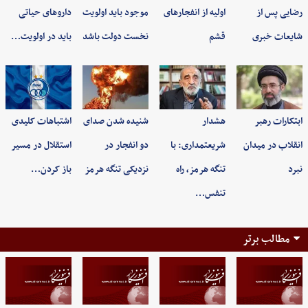
رضایی پس از
اولیه از انفجارهای
موجود باید اولویت
داروهای حیاتی
شایعات خبری
قشم
نخست دولت باشد
باید در اولویت…
ابتکارات رهبر
هشدار
شنیده شدن صدای
اشتباهات کلیدی
انقلاب در میدان
شریعتمداری: با
دو انفجار در
استقلال در مسیر
نبرد
تنگه هرمز، راه
نزدیکی تنگه هرمز
باز کردن…
تنفس…
مطالب برتر