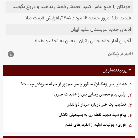
پربیننده‌ترین
هشدار پسر پزشکیان/ منظور رئیس جمهور از جمله معروفش چیست؟
۱.
اولین پیام محسن رضایی پس از شایعات خبری
۲.
تکذیب یک خبر درباره سردار ذوالقدر
۳.
پیام سید مجید نقطه زن به بسیجیان کاشان
۴.
فوری/ جزئیات اولیه از انفجارهای قشم
۵.