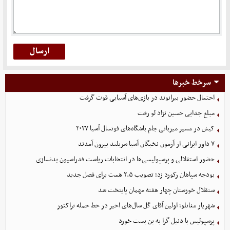
سرخط خبرها
احتمال حضور بیرانوند در بازی‌های آسیایی قوت گرفت
مبلغ جدایی حسین نژاد لو رفت
کیش در مسیر میزبانی جام باشگاه‌های فوتسال آسیا ۲۰۲۷
۷ داور ایرانی از آزمون نخبگان آسیا سربلند بیرون آمدند
حضور استقلالی و پرسپولیسی‌ها در انتخابات ریاست فدراسیون بدنسازی
بودجه سپاهان رکورد زد؛ تصویب ۲.۵ همت برای فصل جدید
ستقلال خوزستان چهار هفته مهمان پایتخت شد
شهریار مغانلو؛ اولین آقای گل سال‌های اخیر در خط حمله تراکتور
پرسپولیس با دنیل گرا به بن بست خورد