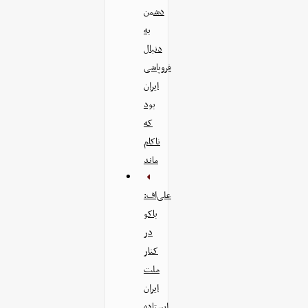
دشمن
به
دنبال
فروپاشی
ایران
بود
که
ناکام
ماند
علی‌اف:
باکو
در
کنار
ملت
ایران
ایستاده