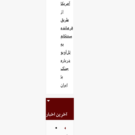
آمریکا
از
طریق
فرمانده
سنتکام
به
تل‌آویو
درباره
جنگ
با
ایران
آخرین اخبار