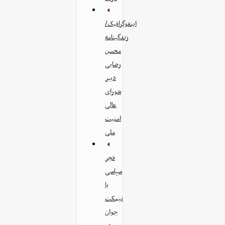
اینفوگرافیک/
زندگینامه
محسن
رضایی
دبیر
شورای
عالی
امنیت‌
ملی
فجر
سپاسی
با
نیمکت
جوان