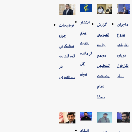
انتشار
ماجرای
گزارش
توضیحات
پیام
دروغ
تصویری
حوزه
جدید
نتانیاهو
جلسه
سخنگویی
فرمانده
درباره
مجمع
قوه قضاییه
کل
نقل‌قول
تشخیص
در
سپاه
از…
مصلحت
خصوص…
نظام
۱۸…
انتقاد