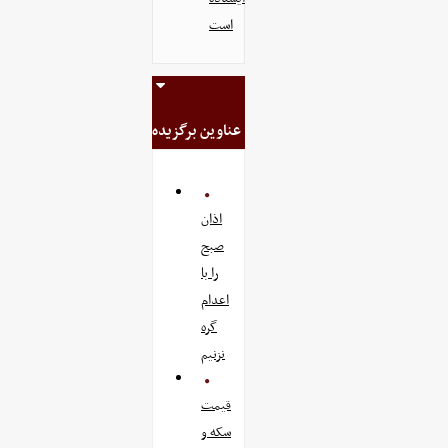
است
عناوین برگزیده
اذان
صبح
را با
اعدام
گره
نزنیم
قیمت
سکه و