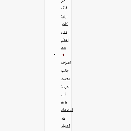
در
لیگ
برتر؛
کادر
فنی
اعلام
شد
اعتراف
جالب
محمد
نوری؛
این
همه
استعداد
در
اختیار