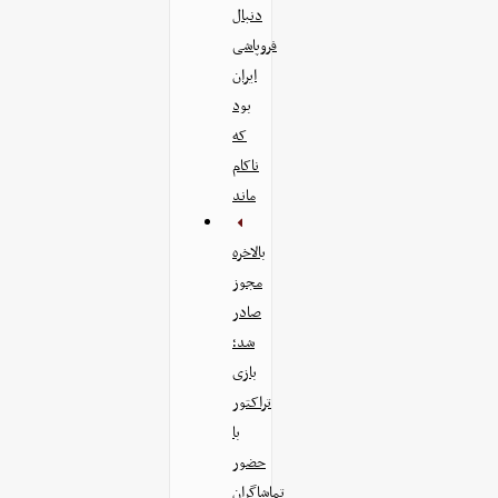
دنبال
فروپاشی
ایران
بود
که
ناکام
ماند
بالاخره
مجوز
صادر
شد؛
بازی
تراکتور
با
حضور
تماشاگران