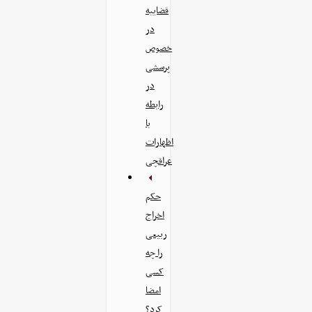
قضاییه
در
خصوص
پرسشی
در
رابطه
با
اظهارات
عراقچی
حکم
اخراج
ربیعی
را چه
کسی
امضا
کرد؟