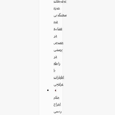
توضیحات
حوزه
سخنگویی
قوه
قضاییه
در
خصوص
پرسشی
در
رابطه
با
اظهارات
عراقچی
حکم
اخراج
ربیعی