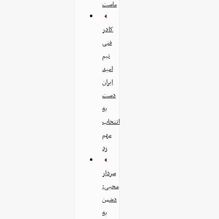
ماست
کادر
فنی
تیم
امید
ایران
دست
به
انتخاب
مهم
زد
سردار
محبی:
دشمن
به