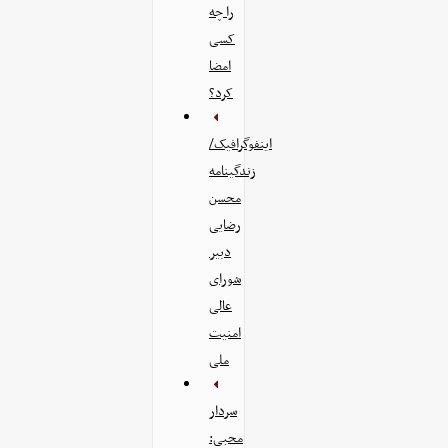
را چه
کسی
امضا
کرد؟
اینفوگرافیک/
زندگینامه
محسن
رضایی
دبیر
شورای
عالی
امنیت‌
ملی
سردار
محبی: