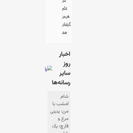
در
دام
هرمز
گرفتار
شد