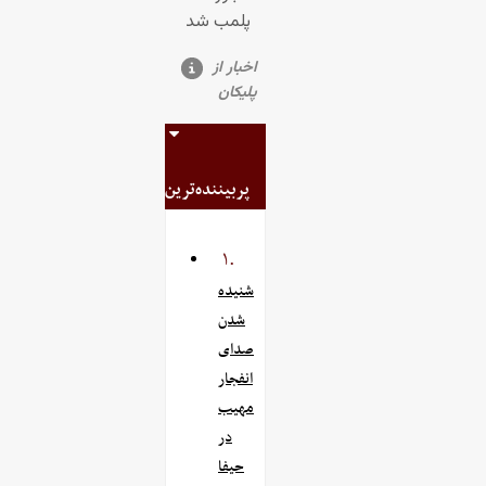
پربیننده‌ترین
۱.
شنیده
شدن
صدای
انفجار
مهیب
در
حیفا