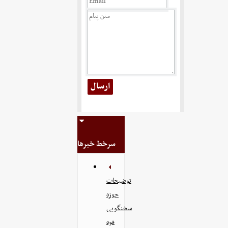
سرخط خبرها
توضیحات
حوزه
سخنگویی
قوه