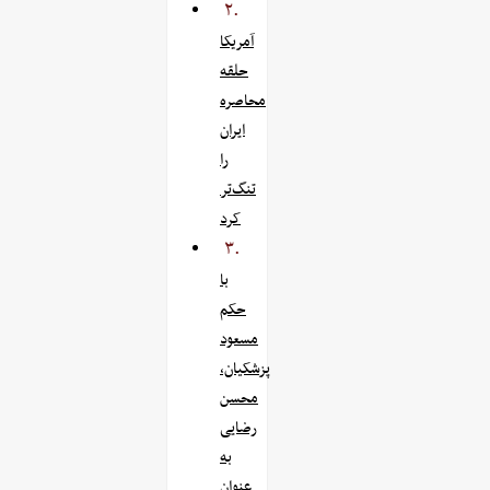
۲.
آمریکا
حلقه
محاصره
ایران
را
تنگ‌تر
کرد
۳.
با
حکم
مسعود
پزشکیان،
محسن
رضایی
به
عنوان