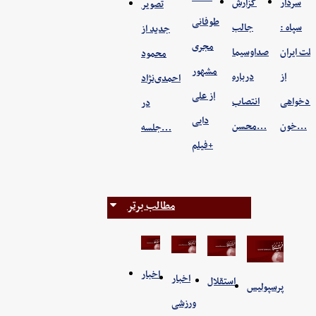
سردار
گزارش
تصویر
طوفانی
سپاه :
جالب
جدید از
مجری
ملت ایران
صداوسیما
محمود
مشهور
از
درباره
احمدی‌نژاد
از علی
ادخواهی
انتصاب
در
دایی
خون…
محسن…
جلسه…
+فیلم
مطالب برتر
اخبار
اخبار
استقلال
پرسپولیس
ورزشی