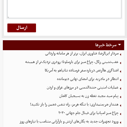
سرخط خبرها
سردار ابن‌الرضا: فناوری ایران، برتر از هر سامانه وارداتی
عقب‌نشینی رئال، چراغ سبز برای بارسلونا؛ رودری نزدیک‌تر از همیشه
افشاگری هاآرتص درباره سفر فرستاده نتانیاهو به آمریکا
انتظار در مادرید برای امضای نهایی دیومانده
عملیات امنیتی حشدالشعبی در مرزهای عراق و اردن
پیام سید مجید نقطه زن به بسیجیان کاشان
هشدار شریعتمداری: با تنگه هرمز، راه تنفس دشمن را باز نکنید!
چراغ سبز اسپانیا برای فینال جام جهانی ۲۰۳۰
ورود تجهیزات جدید به یگان‌های ارتش و بازآرایی متناسب با نیازهای روز