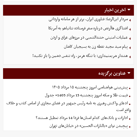
آخرین اخبار
سردار ابن‌الرضا: فناوری ایران، برتر از هر سامانه وارداتی
افشاگری هاآرتص درباره سفر فرستاده نتانیاهو به آمریکا
عملیات امنیتی حشدالشعبی در مرزهای عراق و اردن
پیام سید مجید نقطه زن به بسیجیان کاشان
هشدار شریعتمداری: با تنگه هرمز، راه تنفس دشمن را باز نکنید!
عناوین برگزیده
پیش‌بینی هواشناسی امروز پنجشنبه ۱۵ مرداد ۱۴۰۵
قیمت طلا و سکه امروز پنجشنبه 15 مرداد 1405+ جدول
ادعای واکنش رهبری به نامه رئیس جمهور در فضای مجازی از اساس کذب و خلاف
واقع است
ادارات و بانک‌های کدام استان‌ها فردا 14 مرداد تعطیل هستند؟
پیچیدن نوای «یالثارات الحسین» در خیابان‌های تهران