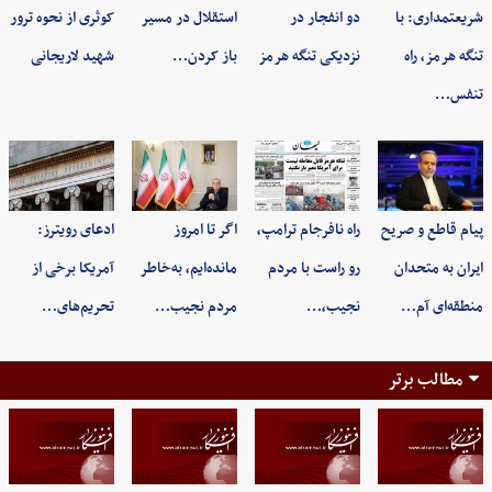
شریعتمداری: با
دو انفجار در
استقلال در مسیر
کوثری از نحوه ترور
تنگه هرمز، راه
نزدیکی تنگه هرمز
باز کردن…
شهید لاریجانی
تنفس…
پیام قاطع و صریح
راه نافرجام ترامپ،
اگر تا امروز
ادعای رویترز:
ایران به متحدان
رو راست با مردم
مانده‌ایم، به‌خاطر
آمریکا برخی از
منطقه‌ای آم…
نجیب،…
مردم نجیب…
تحریم‌های…
مطالب برتر