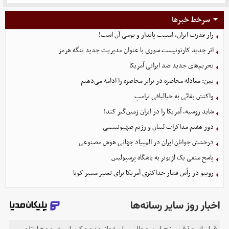
سرخط خبرها
راز قدرت ایران، امنیت پایدار و بومی آن است!
اثر جدید کارتونیست سوری با عنوان مدیریت جدید تنگه هرمز
تحریم‌های جدید ضد ایرانی آمریکا
یمن: معادله محاصره در برابر محاصره را ادامه می‌دهیم
واکنش بقائی به خیالبافی ترامپ
شاید روسیه، آمریکا را در ایران زمین‌گیر کند!
دور هفتم مذاکرات لبنان و رژیم صهیونیستی
درخشش جوانان ایران در المپیاد جهانی هوش مصنوعی
پاسخ منفی یک لژیونر به باشگاه پرسپولیس
روبیو در رأس فشار حداکثری آمریکا برای تغییر مسیر کوبا