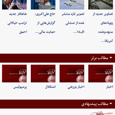
تصاویر جدید از
تصویر تازه منتشر
حاج علی‌اکبری:
شاهکار جدید
پهپادهای
شده از صندلی
گزارش‌هایی از
ترامپ خیالاتی
منهدم‌شده
اف۱۵…
حمایت مالی…
احمق
آمریکا…
مطالب برتر
اخبار
اخبار ورزشی
استقلال
پرسپولیس
مطالب پیشنهادی