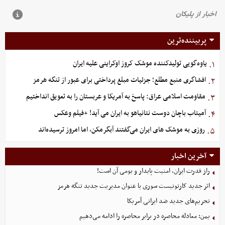
پربیننده‌ترین
یاوه‌گویی تولیدکننده موشک کروز اوکراینی علیه ایران
۱.
افشاگری منبع مطلع؛ جزئیات مبلغ پرداختی برای عبور از تنگه هرمز
۲.
مقاومت اسلامی عراق: پاسخ به آمریکا و عربستان را به تعویق انداختیم
۳.
آمیتاب باچان دوست نتانیاهو به ایران می آید! +فیلم وعکس
۴.
روزی به موشک‌ های ایران می‌گفتند آبگرمکن، اما امروز ترسیده‌اند
۵.
آخرین اخبار
راز قدرت ایران، امنیت پایدار و بومی آن است!
اثر جدید کارتونیست سوری با عنوان مدیریت جدید تنگه هرمز
تحریم‌های جدید ضد ایرانی آمریکا
یمن: معادله محاصره در برابر محاصره را ادامه می‌دهیم