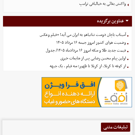
واکنش بقائی به خیالبافی ترامپ
عناوین برگزیده
آمیتاب باچان دوست نتانیاهو به ایران می آید! +فیلم وعکس
وضعیت هوای کشور امروز جمعه ۱۶ مرداد ۱۴۰۵
قیمت جدید طلا و سکه امروز ۱۶ مردادماه ۱۴۰۵/ جدول
اولین پیام محسن رضایی پس از شایعات خبری
از کوفه تا کربلا، از کربلا تا ظهور؛ سه قیام ، یک جبهه
تبلیغات متنی