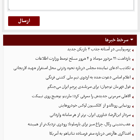
سرخط خبرها
پرسپولیس در آستانه جذب ۳ بازیکن جدید
بازداشت ۲۱ مزدور موساد و ۴ شرور مسلح توسط وزارت اطلاعات
تکذیب ادعای نماینده مجلس درباره نحوه ردزنی محل استقرار شهید لاریجانی
اعلام اسامی دعوت شده به اردوی تیم ملی کشتی فرنگی
قول قهرمان نوجوان؛ برای سربلندی پرچم ایران می‌جنگم
الاهلی سرمربی جدیدش را معرفی کرد؛ مارینو بوشیچ روی نیمکت
رونمایی رونالدو از کلکسیون لوکس خودروهایش
سردار ابن‌الرضا: فناوری ایران، برتر از هر سامانه وارداتی
عقب‌نشینی رئال، چراغ سبز برای بارسلونا؛ رودری نزدیک‌تر از همیشه
افشاگری هاآرتص درباره سفر فرستاده نتانیاهو به آمریکا