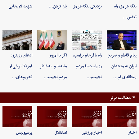
تنگه هرمز، راه
نزدیکی تنگه هرمز
باز کردن…
شهید لاریجانی
تنفس…
پیام قاطع و صریح
راه نافرجام ترامپ،
اگر تا امروز
ادعای رویترز:
ایران به متحدان
رو راست با مردم
مانده‌ایم، به‌خاطر
آمریکا برخی از
منطقه‌ای آم…
نجیب،…
مردم نجیب…
تحریم‌های…
مطالب برتر
اخبار
اخبار ورزشی
استقلال
پرسپولیس