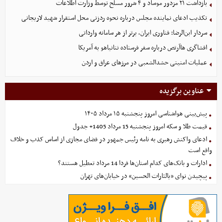
بازداشت ۲۱ مزدور موساد و ۴ شرور مسلح توسط وزارت اطلاعات
تکذیب ادعای نماینده مجلس درباره نحوه ردزنی محل استقرار شهید لاریجانی
سردار ابن‌الرضا: فناوری ایران، برتر از هر سامانه وارداتی
افشاگری هاآرتص درباره سفر فرستاده نتانیاهو به آمریکا
عملیات امنیتی حشدالشعبی در مرزهای عراق و اردن
عناوین برگزیده
پیش‌بینی هواشناسی امروز پنجشنبه ۱۵ مرداد ۱۴۰۵
قیمت طلا و سکه امروز پنجشنبه 15 مرداد 1405+ جدول
ادعای واکنش رهبری به نامه رئیس جمهور در فضای مجازی از اساس کذب و خلاف
واقع است
ادارات و بانک‌های کدام استان‌ها فردا 14 مرداد تعطیل هستند؟
پیچیدن نوای «یالثارات الحسین» در خیابان‌های تهران