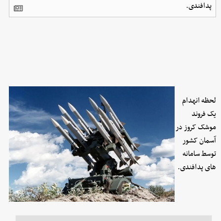
پدافندی.
لحظه انهدام
یک فروند
موشک کروز در
آسمان کشور
توسط سامانه
های پدافندی.