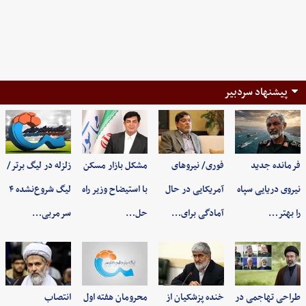
پیشنهاد سردبیر
فرمانده جدید
فوری/ نیروهای
مشکل بازار مسکن
زلزله در لیگ برتر/
نیروی دریایی سپاه
آمریکایی در حال
با استیضاح وزیر راه
لیگ شروع‌نشده ۴
را بهتر…
آمادگی برای…
حل…
سرمربی…
طراحی تهاجمی در
خنده پزشکیان از
محرومان هفته اول
انتصاب