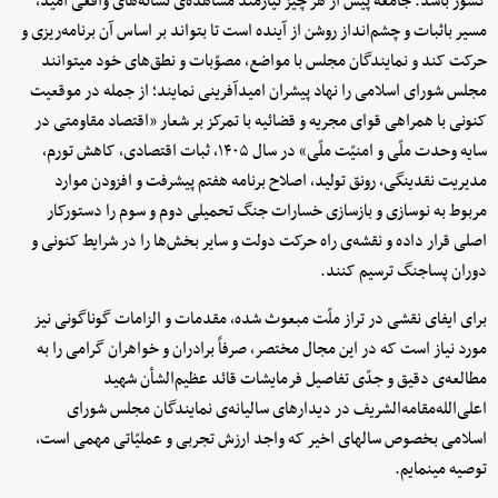
کشور باشد. جامعه پیش از هر چیز نیازمند مشاهده‌ی نشانه‌های واقعی امید،
مسیر باثبات و چشم‌انداز روشن از آینده است تا بتواند بر اساس آن برنامه‌ریزی و
حرکت کند و نمایندگان مجلس با مواضع، مصوّبات و نطق‌های خود میتوانند
مجلس شورای اسلامی را نهاد پیشران امیدآفرینی نمایند؛ از جمله در موقعیت
کنونی با همراهی قوای مجریه و قضائیه با تمرکز بر شعار «اقتصاد مقاومتی در
سایه وحدت ملّی و امنیّت ملّی» در سال ۱۴۰۵، ثبات اقتصادی، کاهش تورم،
مدیریت نقدینگی، رونق تولید، اصلاح برنامه هفتم پیشرفت و افزودن موارد
مربوط به نوسازی و بازسازی خسارات جنگ تحمیلی دوم و سوم را دستورکار
اصلی قرار داده و نقشه‌ی راه حرکت دولت و سایر بخش‌ها را در شرایط کنونی و
دوران پساجنگ ترسیم کنند.
برای ایفای نقشی در تراز ملّت مبعوث شده، مقدمات و الزامات گوناگونی نیز
مورد نیاز است که در این مجال مختصر، صرفاً برادران و خواهران گرامی را به
مطالعه‌ی دقیق و جدّی تفاصیل فرمایشات قائد عظیم‌الشأن شهید
اعلی‌الله‌مقامه‌الشریف در دیدارهای سالیانه‌ی نمایندگان مجلس شورای
اسلامی بخصوص سالهای اخیر که واجد ارزش تجربی و عملیّاتی مهمی است،
توصیه مینمایم.