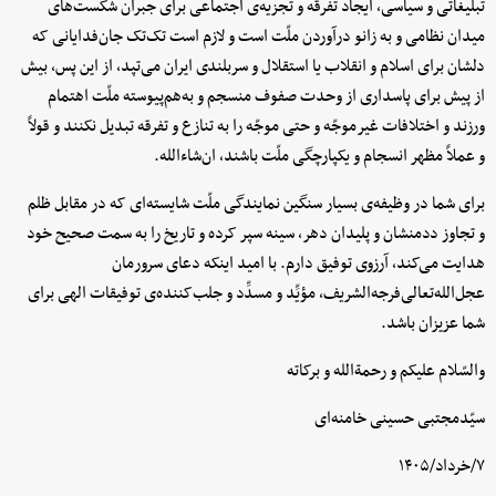
تبلیغاتی و سیاسی، ایجاد تفرقه و تجزیه‌ی اجتماعی برای جبران شکست‌های
میدان نظامی و به زانو درآوردن ملّت است و لازم است تک‌تک جان‌فدایانی که
دلشان برای اسلام و انقلاب یا استقلال و سربلندی ایران می‌تپد، از این پس، بیش
از پیش برای پاسداری از وحدت صفوف منسجم و به‌هم‌پیوسته ملّت اهتمام
ورزند و اختلافات غیرموجّه و حتی موجّه را به تنازع و تفرقه تبدیل نکنند و قولاً
و عملاً مظهر انسجام و یکپارچگی ملّت باشند، ان‌شاءالله.
برای شما در وظیفه‌ی بسیار سنگین نمایندگی ملّت شایسته‌ای که در مقابل ظلم
و تجاوز ددمنشان و پلیدان دهر، سینه سپر کرده و تاریخ را به سمت صحیح خود
هدایت می‌کند، آرزوی توفیق دارم. با امید اینکه دعای سرورمان
عجل‌الله‌تعالی‌فرجه‌الشریف، مؤیِّد و مسدِّد و جلب‌کننده‌ی توفیقات الهی برای
شما عزیزان باشد.
والسّلام‌ علیکم و رحمةالله و برکاته
سیّدمجتبی حسینی خامنه‌ای
۷/خرداد/۱۴۰۵