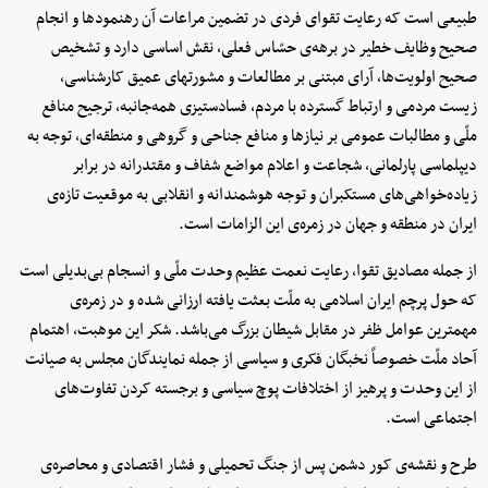
طبیعی است که رعایت تقوای فردی در تضمین مراعات آن رهنمودها و انجام
صحیح وظایف خطیر در برهه‌‌ی حسّاس فعلی، نقش اساسی دارد و تشخیص
صحیح اولویت‌ها، آرای مبتنی بر مطالعات و مشورتهای عمیق کارشناسی،
زیست‌ مردمی و ارتباط گسترده با مردم، فسادستیزی همه‌جانبه، ترجیح منافع
ملّی و مطالبات عمومی بر نیازها و منافع جناحی و گروهی و منطقه‌ای، توجه به
دیپلماسی پارلمانی، شجاعت و اعلام مواضع شفاف و مقتدرانه در برابر
زیاده‌خواهی‌های مستکبران و توجه هوشمندانه و انقلابی به موقعیت تازه‌ی
ایران در منطقه و جهان در زمره‌ی این الزامات است.
از جمله مصادیق تقوا، رعایت نعمت عظیم وحدت ملّی و انسجام بی‌بدیلی است
که حول پرچم ایران اسلامی به ملّت بعثت یافته ارزانی شده و در زمره‌ی
مهمترین عوامل ظفر در مقابل شیطان بزرگ می‌باشد. شکر این موهبت، اهتمام
آحاد ملّت خصوصاً نخبگان فکری و سیاسی از جمله نمایندگان مجلس به صیانت
از این وحدت و پرهیز از اختلافات پوچ سیاسی و برجسته کردن تفاوت‌های
اجتماعی است.
طرح و نقشه‌ی کور دشمن پس از جنگ تحمیلی و فشار اقتصادی و محاصره‌ی