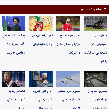
پیشنهاد سردبیر
دروازه‌بان
چرا محمد صلاح
اعمال تحریم‌های
چرا دستگاه قضایی
اسپانیایی در
ترکیه را به عربستان
جدید علیه ایران
اقدام نمی‌کند؟ ؛
یک‌قدمی بازگشت
و آمریکا…
شخصی خبر…
به اس…
تصاویر جدید از
تصویر تازه منتشر
حاج علی‌اکبری:
شاهکار جدید
پهپادهای
شده از صندلی
گزارش‌هایی از
ترامپ خیالاتی
منهدم‌شده
اف۱۵…
حمایت مالی…
احمق