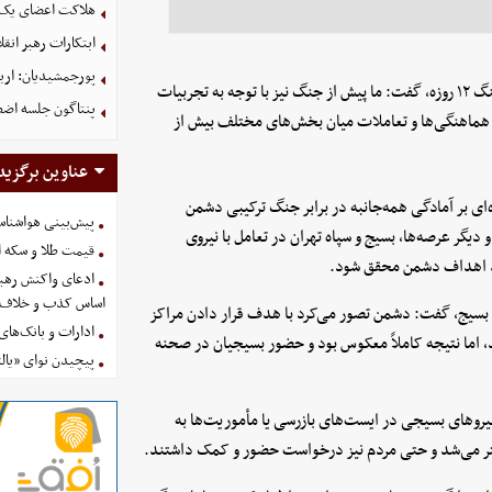
هلاکت اعضای یک 
ابتکارات رهبر انق
پورجمشیدیان: اربعین ۱۴۰۵ با بالاترین سطح امنی
فرمانده سپاه تهران بزرگ در ادامه درباره آمادگی سپاه تهران پس از جنگ ۱۲ روزه، گفت: ما پیش از جنگ نیز با توجه به تجربیات
پنتاگون جلسه اضطر
ر، هماهنگی‌ها و تعاملات میان بخش‌های مختلف بیش از
عناوین برگزید
ه‌ای بر آمادگی همه‌جانبه در برابر جنگ ترکیبی دشمن
پیش‌بینی هواشناسی امروز
یگر عرصه‌ها، بسیج و سپاه تهران در تعامل با نیروی
قیمت طلا و سکه امروز پنجشنب
دند اهداف دشمن محقق شود.
ادعای واکنش رهبر
اساس کذب و خلاف 
ی بسیج، گفت: دشمن تصور می‌کرد با هدف قرار دادن مراکز
ادارات و بانک‌های کدام استان
د، اما نتیجه کاملاً معکوس بود و حضور بسیجیان در صحنه
پیچیدن نوای «یالث
نیروهای بسیجی در ایست‌های بازرسی یا مأموریت‌ها به
شتر می‌شد و حتی مردم نیز درخواست حضور و کمک داشتند.