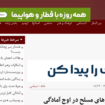
بین الملل
اجتماعی
فرهنگ و هنر
مذهبی
استانها
آرشیو
پخش زنده
ه
سرخط خبرها
هشدار پسر پزشکیا
چیست؟
هلاکت اعضای یک 
ابتکارات رهبر انق
پورجمشیدیان: اربعین ۱۴۰۵ با بالاترین سطح امنی
پنتاگون جلسه اضطر
۱۴
خانه
سیاسی
شرط جدید برای با
|
آمادگی کامل ارتش
وهای مسلح در اوج آمادگی
پرسپولیس هنوز سه