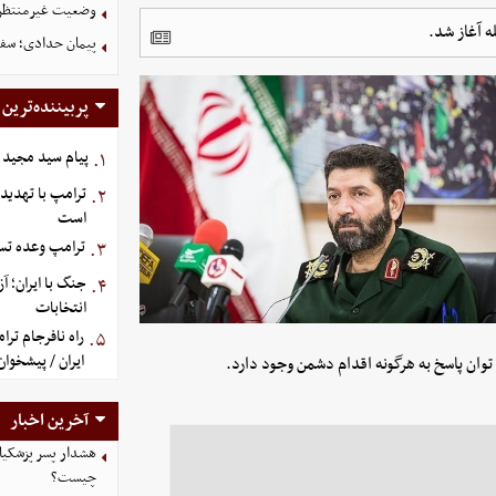
وضعیت غیرمنتظره
ه آغاز شد.
پیمان حدادی؛ سفی
پربیننده‌ترین
پیام سید مجید 
۱.
ترامپ با تهدید
۲.
است
ترامپ وعده تسل
۳.
جنگ با ایران؛ 
۴.
انتخابات
راه نافرجام ت
۵.
ایران / پیشخوان
 توان پاسخ به هرگونه اقدام دشمن وجود دارد.
آخرین اخبار
هشدار پسر پزشکیا
چیست؟