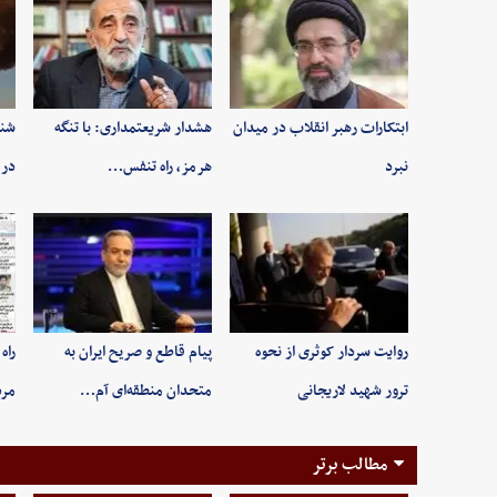
ابتکارات رهبر انقلاب در میدان
هشدار شریعتمداری: با تنگه
شنی
نبرد
هرمز، راه تنفس…
در 
روایت سردار کوثری از نحوه
پیام قاطع و صریح ایران به
راه
ترور شهید لاریجانی
متحدان منطقه‌ای آم…
مر
مطالب برتر