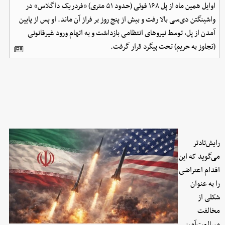
اوایل همین ماه از پل ۱۶۸ فوتی (حدود ۵۱ متری) «فردریک داگلاس» در
واشینگتن دی‌سی بالا رفت و بیش از پنج روز بر فراز آن ماند. او پس از پایین
آمدن از پل، توسط نیروهای انتظامی بازداشت و به اتهام ورود غیرقانونی
(تجاوز به حریم) تحت پیگرد قرار گرفت.
رایش‌تادتر
می‌گوید که این
اقدام اعتراضی
را به عنوان
شکلی از
مخالفت
مسالمت‌آمیز