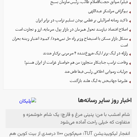
فیلم/ سوابق حجت‌الاسلام طائب، رئیس سازمان بسیج
بیوگرافی سرلشکر عبداللهی
تاکید رسانه اسرائیلی بر قطعی بودن تسلیم ترامپ در برابر ایران
اصلاح اقتصاد نیازمند تحول همزمان در بازار پول، سرمایه، ارز و تجارت است
مشکل بازار مسکن با استیضاح وزیر راه حل نمی‌شود/ کمبود اعتبار ریشه بحران
است
زلزله در لیگ برتر/ لیگ شروع‌نشده ۴ سرمربی برکنار شدند
وقاحت ترامپ جنایتکار متجاوز: من هم خواستار غرامت از ایران هستم!
جزئیات رسوایی اخلاقی رئیس فیفا فاش شد
علیرضا جهانبخش به لیگ هلند بازگشت