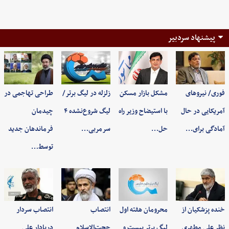
پیشنهاد سردبیر
فوری/ نیروهای
مشکل بازار مسکن
زلزله در لیگ برتر/
طراحی تهاجمی در
آمریکایی در حال
با استیضاح وزیر راه
لیگ شروع‌نشده ۴
چیدمان
آمادگی برای…
حل…
سرمربی…
فرماندهان جدید
توسط…
خنده پزشکیان از
محرومان هفته اول
انتصاب
انتصاب سردار
نظر علی مطهری
لیگ برتر بیست و
حجت‌الاسلام
دریادار علی