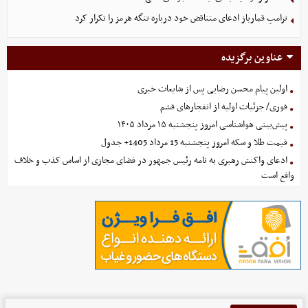
ترامپ قمارباز ادعای متناقض خود درباره تنگه هرمز را تکرار کرد
عناوین برگزیده
اولین پیام محسن رضایی پس از شایعات خبری
فوری/ جزئیات اولیه از انفجارهای قشم
پیش‌بینی هواشناسی امروز پنجشنبه ۱۵ مرداد ۱۴۰۵
قیمت طلا و سکه امروز پنجشنبه 15 مرداد 1405+ جدول
ادعای واکنش رهبری به نامه رئیس جمهور در فضای مجازی از اساس کذب و خلاف
واقع است