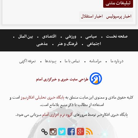
تبلیغات متنی
اخبار پرسپولیس
اخبار استقلال
صفحه نخست
سیاسی
ورزشی
اقتصادی
بین الملل
اجتماعی
فرهنگ و هنر
مذهبی
درباره ما
مرامنامه
تماس با ما
پیوندها
تعرفه اگهی
طراحی سایت خبری و خبرگزاری آسام
کلیه حقوق مادی و معنوی این سایت متعلق به
پایگاه خبری تحلیلی افکارنیوز
است و
استفاده از مطالب با ذکر منبع بلامانع است.
پایگاه خبری افکارخبر توسط سرورهای
گروه نرم افزاری آسام
میزبانی می شود.