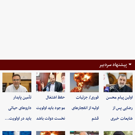
پیشنهاد سردبیر
اولین پیام محسن
فوری/ جزئیات
حفظ اشتغال
تأمین پایدار
رضایی پس از
اولیه از انفجارهای
موجود باید اولویت
داروهای حیاتی
شایعات خبری
قشم
نخست دولت باشد
باید در اولویت…