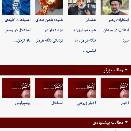
ابتکارات رهبر
هشدار
شنیده شدن صدای
اشتباهات کلیدی
انقلاب در میدان
شریعتمداری: با
دو انفجار در
استقلال در مسیر
نبرد
تنگه هرمز، راه
نزدیکی تنگه هرمز
باز کردن…
تنفس…
مطالب برتر
اخبار
اخبار ورزشی
استقلال
پرسپولیس
مطالب پیشنهادی