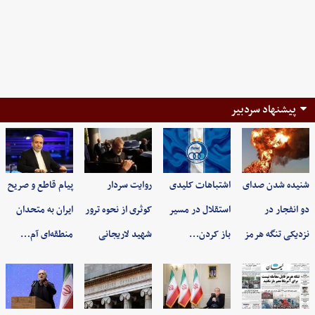
پیشنهاد سردبیر
شنیده شدن صدای
اشتباهات کلیدی
روایت سردار
پیام قاطع و صریح
دو انفجار در
استقلال در مسیر
کوثری از نحوه ترور
ایران به متحدان
نزدیکی تنگه هرمز
باز کردن…
شهید لاریجانی
منطقه‌ای آم…