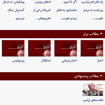
راه نافرجام ترامپ،
اگر تا امروز
ادعای رویترز:
پزشکیان: به‌ دنبال
رو راست با مردم
مانده‌ایم، به‌خاطر
آمریکا برخی از
گسترش جنگ
نجیب،…
مردم نجیب…
تحریم‌های…
نیستیم
مطالب برتر
اخبار
اخبار ورزشی
استقلال
پرسپولیس
مطالب پیشنهادی
اهانت‌های ترامپ