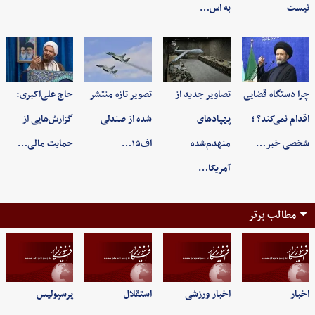
نیست
به اس…
چرا دستگاه قضایی
تصاویر جدید از
تصویر تازه منتشر
حاج علی‌اکبری:
اقدام نمی‌کند؟ ؛
پهپادهای
شده از صندلی
گزارش‌هایی از
شخصی خبر…
منهدم‌شده
اف۱۵…
حمایت مالی…
آمریکا…
مطالب برتر
اخبار
اخبار ورزشی
استقلال
پرسپولیس