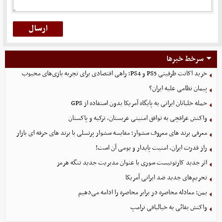
سرخط خبرها
خرید اکانت ظرفیتی PS5 و PS4؛ راهی اقتصادی برای تجربه بازی‌های محبوب
پیمان نظامی علیه ایران؟
حمله خلبانان ایرانی به پایگاه آمریکا بدون استفاده از GPS
واکنش عراقچی به توافق امنیتی عربستان، ترکیه و پاکستان
معرفی برند های معروف سشوار؛ مقایسه سشوار پرنسلی با برند های حرفه ای بازار
راز قدرت ایران، امنیت پایدار و بومی آن است!
اثر جدید کارتونیست سوری با عنوان مدیریت جدید تنگه هرمز
تحریم‌های جدید ضد ایرانی آمریکا
یمن: معادله محاصره در برابر محاصره را ادامه می‌دهیم
واکنش بقائی به خیالبافی ترامپ