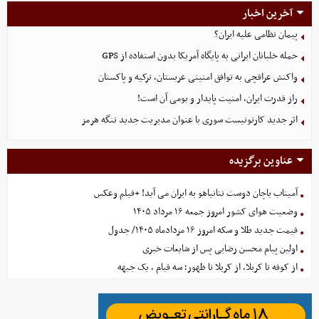
آخرین اخبار
پیمان نظامی علیه ایران؟
حمله خلبانان ایرانی به پایگاه آمریکا بدون استفاده از GPS
واکنش عراقچی به توافق امنیتی عربستان، ترکیه و پاکستان
راز قدرت ایران، امنیت پایدار و بومی آن است!
اثر جدید کارتونیست سوری با عنوان مدیریت جدید تنگه هرمز
عناوین برگزیده
آمیتاب باچان دوست نتانیاهو به ایران می آید! +فیلم وعکس
وضعیت هوای کشور امروز جمعه ۱۶ مرداد ۱۴۰۵
قیمت جدید طلا و سکه امروز ۱۶ مردادماه ۱۴۰۵/ جدول
اولین پیام محسن رضایی پس از شایعات خبری
از کوفه تا کربلا، از کربلا تا ظهور؛ سه قیام ، یک جبهه