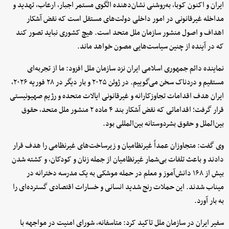
ایران و اکنون کوبا، به‌روشنی نشان‌دهنده الگوی مستمر اجبار، ارعاب، تهدید و
مداخله غیرقانونی در امور داخلی دولت‌های مستقل است که نقض آشکار
اهداف و اصول منشور سازمان ملل متحد است. هیچ کشوری نباید تصور کند
که در آینده از چنین سیاست‌هایی مصون خواهد ماند.
نماینده دائم جمهوری اسلامی ایران نزد سازمان ملل افزود: ما از تجربه‌ای
مستقیم و دردناک سخن می‌گوییم. در ژوئن ۲۰۲۵ و بار دیگر در ۲۸ فوریه ۲۰۲۶،
ایران هدف اقدامات تجاوزکارانه و غیرقانونی ایالات متحده و رژیم صهیونیستی
قرار گرفت؛ اقداماتی که نقض آشکار بند ۴ ماده ۲ منشور ملل متحد، حقوق
بین‌الملل و حقوق بشردوستانه بین‌المللی بود.
وی گفت: متجاوزان عمداً غیرنظامیان و زیرساخت‌های غیرنظامی را هدف قرار
دادند و باعث تلفات بی‌شمار غیرنظامیان از جمله زنان و کودکان، و کشته شدن
بیش از ۱۶۸ دانش‌آموز و معلم در حمله موشکی به یک مدرسه دخترانه در
میناب شدند. این حملات رنج شدید انسانی و خسارات اقتصادی گسترده‌ای را
به بار آورد.
سفیر ایران در سازمان ملل تاکید کرد: متاسفانه، شورای امنیت در مواجهه با