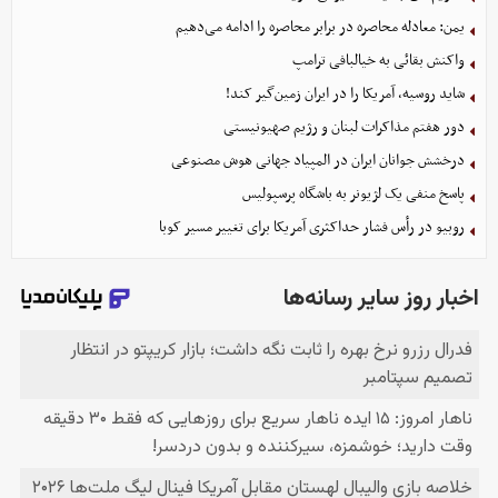
یمن: معادله محاصره در برابر محاصره را ادامه می‌دهیم
واکنش بقائی به خیالبافی ترامپ
شاید روسیه، آمریکا را در ایران زمین‌گیر کند!
دور هفتم مذاکرات لبنان و رژیم صهیونیستی
درخشش جوانان ایران در المپیاد جهانی هوش مصنوعی
پاسخ منفی یک لژیونر به باشگاه پرسپولیس
روبیو در رأس فشار حداکثری آمریکا برای تغییر مسیر کوبا