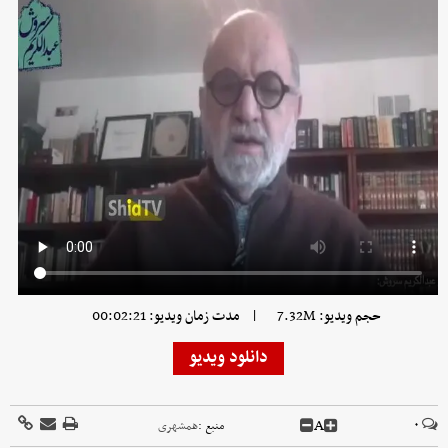
|
حجم ویدیو: 7.32M
مدت زمان ویدیو: 00:02:21
دانلود ویدیو
A
۰
منبع :
همشهری