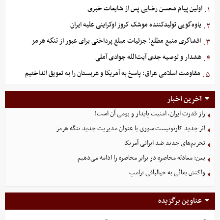
اولین پیام محسن رضایی پس از شایعات خبری
۱.
یاوه‌گویی تولیدکننده موشک کروز اوکراینی علیه ایران
۲.
افشاگری منبع مطلع؛ جزئیات مبلغ پرداختی برای عبور از تنگه هرمز
۳.
هشدار و توصیه جدی آیت‌الله جوادی آملی
۴.
مقاومت اسلامی عراق: پاسخ به آمریکا و عربستان را به تعویق انداختیم
۵.
آخرین اخبار
راز قدرت ایران، امنیت پایدار و بومی آن است!
اثر جدید کارتونیست سوری با عنوان مدیریت جدید تنگه هرمز
تحریم‌های جدید ضد ایرانی آمریکا
یمن: معادله محاصره در برابر محاصره را ادامه می‌دهیم
واکنش بقائی به خیالبافی ترامپ
عناوین برگزیده