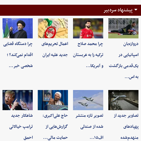
پیشنهاد سردبیر
دروازه‌بان
چرا محمد صلاح
اعمال تحریم‌های
چرا دستگاه قضایی
اسپانیایی در
ترکیه را به عربستان
جدید علیه ایران
اقدام نمی‌کند؟ ؛
یک‌قدمی بازگشت
و آمریکا…
شخصی خبر…
به اس…
تصاویر جدید از
تصویر تازه منتشر
حاج علی‌اکبری:
شاهکار جدید
پهپادهای
شده از صندلی
گزارش‌هایی از
ترامپ خیالاتی
منهدم‌شده
اف۱۵…
حمایت مالی…
احمق