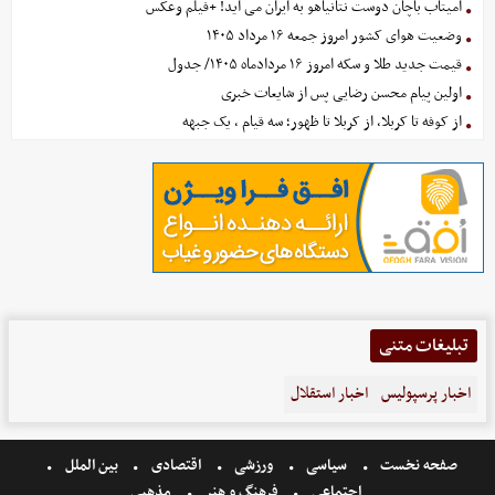
آمیتاب باچان دوست نتانیاهو به ایران می آید! +فیلم وعکس
وضعیت هوای کشور امروز جمعه ۱۶ مرداد ۱۴۰۵
قیمت جدید طلا و سکه امروز ۱۶ مردادماه ۱۴۰۵/ جدول
اولین پیام محسن رضایی پس از شایعات خبری
از کوفه تا کربلا، از کربلا تا ظهور؛ سه قیام ، یک جبهه
تبلیغات متنی
اخبار پرسپولیس
اخبار استقلال
صفحه نخست
سیاسی
ورزشی
اقتصادی
بین الملل
اجتماعی
فرهنگ و هنر
مذهبی