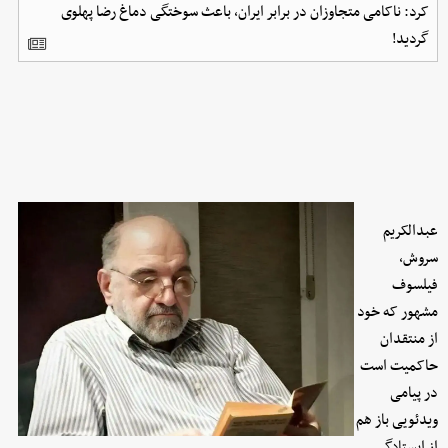
کرد: ناکامی متجاوزان در برابر ایران، باعث سوختگی دماغ رضا پهلوی
گردید!
عبدالکریم
سروش،
فیلسوف
مشهور که خود
از منتقدان
حاکمیت است
در پیامی
ویدئویی باز هم
از ایستادگی