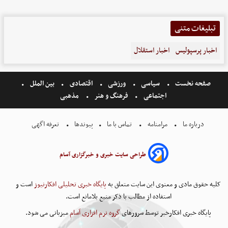
تبلیغات متنی
اخبار پرسپولیس
اخبار استقلال
صفحه نخست
سیاسی
ورزشی
اقتصادی
بین الملل
اجتماعی
فرهنگ و هنر
مذهبی
درباره ما
مرامنامه
تماس با ما
پیوندها
تعرفه اگهی
طراحی سایت خبری و خبرگزاری آسام
کلیه حقوق مادی و معنوی این سایت متعلق به
پایگاه خبری تحلیلی افکارنیوز
است و
استفاده از مطالب با ذکر منبع بلامانع است.
پایگاه خبری افکارخبر توسط سرورهای
گروه نرم افزاری آسام
میزبانی می شود.