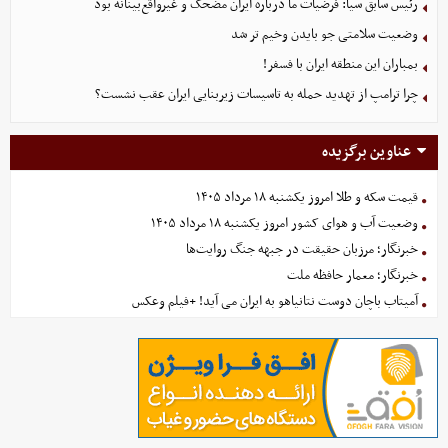
رئیس سابق سیا: فرضیات ما درباره ایران مضحک و غیرواقع‌بینانه بود
وضعیت سلامتی جو بایدن وخیم تر شد
بمباران این منطقه ایران با فسفر!
چرا ترامپ از تهدید حمله به تاسیسات زیربنایی ایران عقب نشست؟
عناوین برگزیده
قیمت سکه و طلا امروز یکشنبه ۱۸ مرداد ۱۴۰۵
وضعیت آب و هوای کشور امروز یکشنبه ۱۸ مرداد ۱۴۰۵
خبرنگار؛ مرزبان حقیقت در جبهه جنگ روایت‌ها
خبرنگار؛ معمار حافظه ملت
آمیتاب باچان دوست نتانیاهو به ایران می آید! +فیلم وعکس