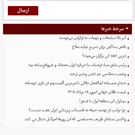
سرخط خبرها
آمریکا تسلیحات و مهمات به اوکراین می‌فرستد
تلاش پنتاگون برای تسریع تولید سلاح
دربی 107 کی برگزار می‌شود؟
رئیس سابق سیا: فرضیات ما درباره ایران مضحک و غیرواقع‌بینانه بود
وضعیت سلامتی جو بایدن وخیم تر شد
دیدار صمیمانه ابوالفضل جلالی با سرمربی آلومینیوم در بازی دوستانه
قیمت طلای جهانی امروز ۱۸ مرداد ۱۴۰۵
بمباران این منطقه ایران با فسفر!
چرا ترامپ از تهدید حمله به تاسیسات زیربنایی ایران عقب نشست؟
واکنش معنادار ظریف به سیاستی که این روزها اسرائیل دنبال می کند