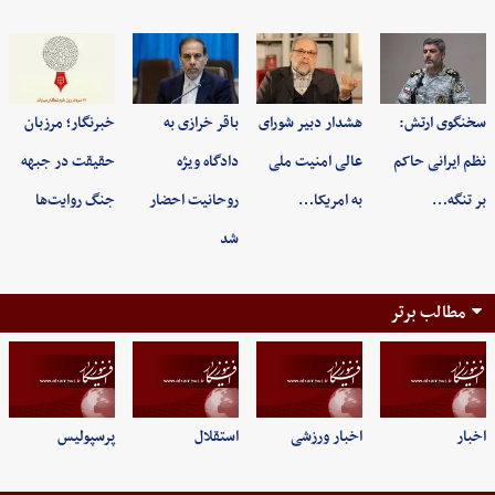
سخنگوی ارتش:
هشدار دبیر شورای
باقر خرازی به
خبرنگار؛ مرزبان
نظم ایرانی حاکم
عالی امنیت ملی
دادگاه ویژه
حقیقت در جبهه
بر تنگه…
به امریکا…
روحانیت احضار
جنگ روایت‌ها
شد
مطالب برتر
اخبار
اخبار ورزشی
استقلال
پرسپولیس