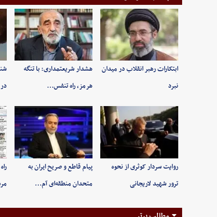
ابتکارات رهبر انقلاب در میدان
هشدار شریعتمداری: با تنگه
شنی
نبرد
هرمز، راه تنفس…
در 
روایت سردار کوثری از نحوه
پیام قاطع و صریح ایران به
راه
ترور شهید لاریجانی
متحدان منطقه‌ای آم…
مر
مطالب برتر