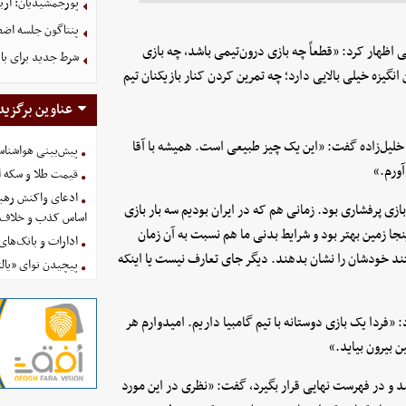
پورجمشیدیان: اربعین ۱۴۰۵ با بالاترین سطح امنی
پنتاگون جلسه اضطر
ی اظهار کرد: «قطعاً چه بازی درون‌تیمی باشد، چه بازی
شرط جدید برای با
انگیزه خیلی بالایی دارد؛ چه تمرین کردن کنار بازیکنان تیم
عناوین برگزید
 خلیل‌زاده گفت: «این یک چیز طبیعی است. همیشه با آقا
پیش‌بینی هواشناسی امروز
ورم.»
قیمت طلا و سکه امروز پنجشنب
ادعای واکنش رهبر
ازی پرفشاری بود. زمانی هم که در ایران بودیم سه بار بازی
اساس کذب و خلاف 
نجا زمین بهتر بود و شرایط بدنی ما هم نسبت به آن زمان
ادارات و بانک‌های کدام استان
تند خودشان را نشان بدهند. دیگر جای تعارف نیست یا اینکه
پیچیدن نوای «یالث
«فردا یک بازی دوستانه با تیم گامبیا داریم. امیدوارم هر
 بیرون بیاید.»
د و در فهرست نهایی قرار بگیرد، گفت: «نظری در این مورد