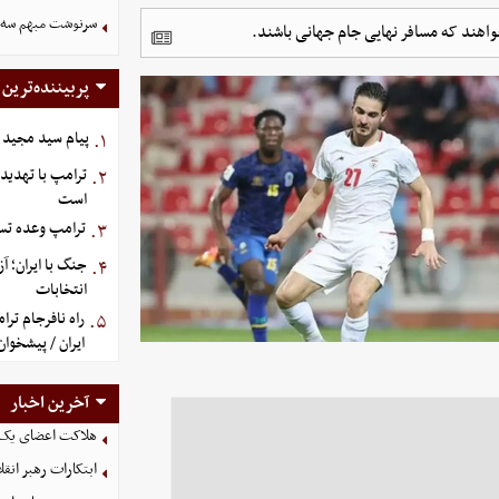
سرنوشت مبهم سه خ
واهند که مسافر نهایی جام جهانی باشند.
پربیننده‌ترین
پیام سید مجید 
۱.
ترامپ با تهدید
۲.
است
ترامپ وعده تسل
۳.
جنگ با ایران؛ 
۴.
انتخابات
راه نافرجام ت
۵.
ایران / پیشخوان
آخرین اخبار
هلاکت اعضای یک 
ابتکارات رهبر انق