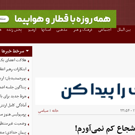
بین الملل
اجتماعی
فرهنگ و هنر
مذهبی
استانها
آرشیو
پخش زنده
ه
سرخط خبرها
هلاکت اعضای یک 
ابتکارات رهبر انق
پورجمشیدیان: اربعین ۱۴۰۵ با بالاترین سطح امنی
پنتاگون جلسه اضطر
شرط جدید برای با
آمادگی کامل ارتش
۱۴
خانه
سیاسی
|
پرسپولیس هنوز سه
وضعیت غیرمنتظره
جاع کم نمی‌آورم!
پیمان حدادی؛ سفی