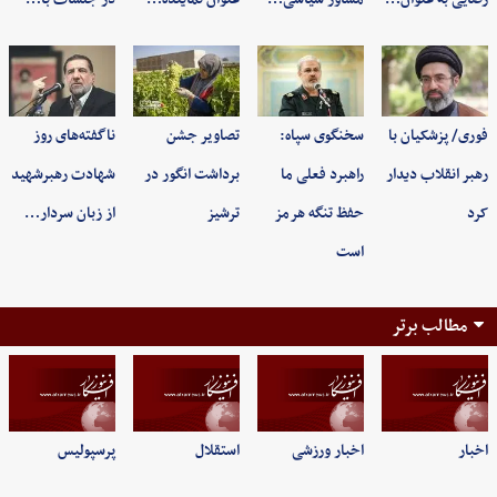
فوری/ پزشکیان با
سخنگوی سپاه:
تصاویر جشن
ناگفته‌های روز
رهبر انقلاب دیدار
راهبرد فعلی ما
برداشت انگور در
شهادت رهبرشهید
کرد
حفظ تنگه هرمز
ترشیز
از زبان سردار…
است
مطالب برتر
اخبار
اخبار ورزشی
استقلال
پرسپولیس