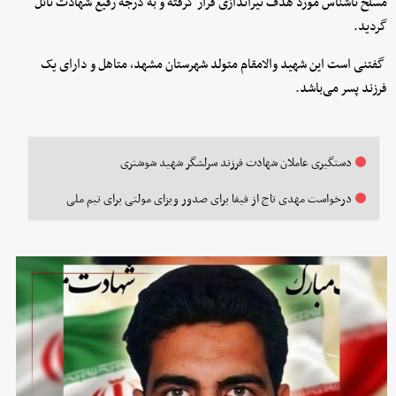
مسلح ناشناس مورد هدف تیراندازی قرار گرفته و به درجه رفیع شهادت نائل
گردید.
گفتنی است این شهید والامقام متولد شهرستان مشهد، متاهل و دارای یک
فرزند پسر می‌باشد.
دستگیری عاملان شهادت فرزند سرلشگر شهید شوشتری
درخواست مهدی تاج از فیفا برای صدور ویزای مولتی برای تیم ملی