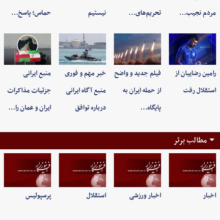
مردم نجیب…
تحریم‌های…
نیستیم
حماس؛ پاسخ…
رامین رضاییان از
فیلم جدید و واضح
خبر مهم و فوری
منبع ایرانی
استقلال رفت
از حمله ایران به
منبع آگاه ایرانی
جزئیات مذاکرات
پایگاه…
درباره توافق
ایران و عمان را…
مطالب برتر
اخبار
اخبار ورزشی
استقلال
پرسپولیس