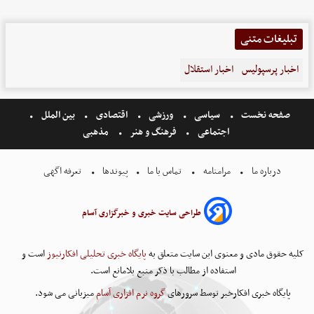
تبلیغات متنی
اخبار پرسپولیس
اخبار استقلال
صفحه نخست
سیاسی
ورزشی
اقتصادی
بین الملل
اجتماعی
فرهنگ و هنر
مذهبی
درباره ما
مرامنامه
تماس با ما
پیوندها
تعرفه اگهی
طراحی سایت خبری و خبرگزاری آسام
کلیه حقوق مادی و معنوی این سایت متعلق به
پایگاه خبری تحلیلی افکارنیوز
است و
استفاده از مطالب با ذکر منبع بلامانع است.
پایگاه خبری افکارخبر توسط سرورهای
گروه نرم افزاری آسام
میزبانی می شود.