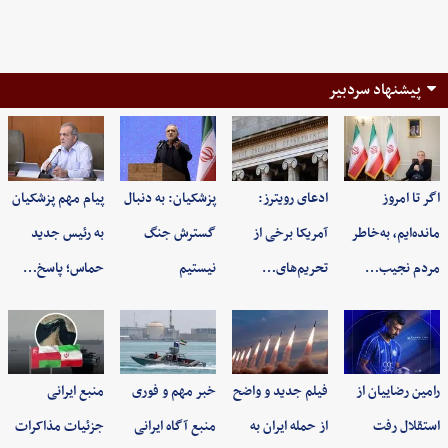
پیشنهاد سردبیر
اگر تا امروز
ادعای رویترز:
پزشکیان: به‌ دنبال
پیام مهم پزشکیان
مانده‌ایم، به‌خاطر
آمریکا برخی از
گسترش جنگ
به رئیس جدید
مردم نجیب…
تحریم‌های…
نیستیم
حماس؛ پاسخ…
رامین رضاییان از
فیلم جدید و واضح
خبر مهم و فوری
منبع ایرانی
استقلال رفت
از حمله ایران به
منبع آگاه ایرانی
جزئیات مذاکرات