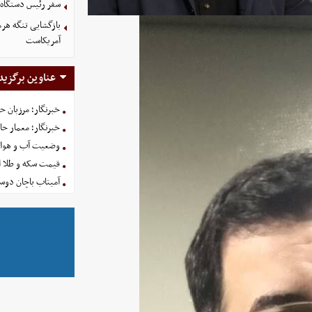
سفر رئیس دستگاه ا
بازگشایی تنگه هرم
آمریکاست
عناوین برگزید
خبرنگار؛ مرزبان 
خبرنگار؛ معمار ح
وضعیت آب و هوای کشور ا
قیمت سکه و طلا امروز شنبه
آمیتاب باچان دوست