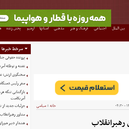
بین الملل
اجتماعی
فرهنگ و هنر
مذهبی
استانها
آرشیو
پخش زنده
ه
سرخط خبرها
پرونده حقوقی جنای
نقشه و توطئه آمریک
سخنگوی ارتش: نظم
سفر رئیس دستگاه ا
بازگشایی تنگه هرم
آمریکاست
۱۴
خانه
سیاسی
جزئیات جدید از ن
|
مشاور رهبرانقلاب:
رهبرانقلاب
هشدار دبیر شورای 