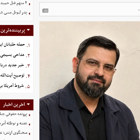
۴ متهم قتل حمیدرضا رجب‌زاده دستگیر شدند
پدر لیونل مسی د
پربیننده‌ترین
حمله خلبانان ایرا
۱.
مداحی بسیجی ش
۲.
خبر جدید دربار
۳.
توصیح آیت‌الله 
۴.
شروط آمریکا بر
۵.
آخرین اخبار
پرونده حقوقی جنای
نقشه و توطئه آمریک
سخنگوی ارتش: نظم