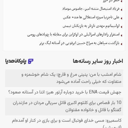
خطر در خزر
فریاد استیصال منشه امیر، جاسوس موساد
علی تاجرنیا سوژه استقلالی‌ ها شد+ عکس
اولتیماتوم مهدی تارتار به بازیکنان تیمش
استقرار رادارهای اسرائیلی در اوکراین برای مقابله با پهپادهای روسی
بازگشت سپاهان به سراغ حسین ابرقویی در آستانه لیگ برتر