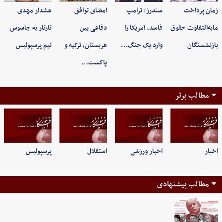
زمان پرداخت
سندرز: ترامپ
امضای توافق
هشدار مهدی
مابه‌التفاوت حقوق
فاسد، آمریکا را
دفاعی بین
تارتار به جاسوس
بازنشستگان
وارد یک جنگ…
عربستان، ترکیه و
تیم پرسپولیس
پاکست…
مطالب برتر
اخبار
اخبار ورزشی
استقلال
پرسپولیس
مطالب پیشنهادی