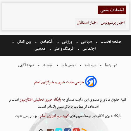
تبلیغات متنی
اخبار پرسپولیس
اخبار استقلال
صفحه نخست
سیاسی
ورزشی
اقتصادی
بین الملل
اجتماعی
فرهنگ و هنر
مذهبی
درباره ما
مرامنامه
تماس با ما
پیوندها
تعرفه اگهی
طراحی سایت خبری و خبرگزاری آسام
کلیه حقوق مادی و معنوی این سایت متعلق به
پایگاه خبری تحلیلی افکارنیوز
است و
استفاده از مطالب با ذکر منبع بلامانع است.
پایگاه خبری افکارخبر توسط سرورهای
گروه نرم افزاری آسام
میزبانی می شود.