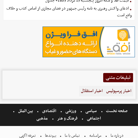
قیمت طلا و سکه امروز پنجشنبه 15 مرداد 1405+ جدول
ادعای واکنش رهبری به نامه رئیس جمهور در فضای مجازی از اساس کذب و خلاف
واقع است
تبلیغات متنی
اخبار پرسپولیس
اخبار استقلال
صفحه نخست
سیاسی
ورزشی
اقتصادی
بین الملل
اجتماعی
فرهنگ و هنر
مذهبی
درباره ما
مرامنامه
تماس با ما
پیوندها
تعرفه اگهی