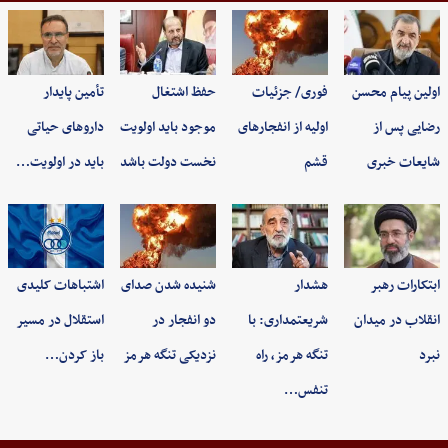
اولین پیام محسن
فوری/ جزئیات
حفظ اشتغال
تأمین پایدار
رضایی پس از
اولیه از انفجارهای
موجود باید اولویت
داروهای حیاتی
شایعات خبری
قشم
نخست دولت باشد
باید در اولویت…
ابتکارات رهبر
هشدار
شنیده شدن صدای
اشتباهات کلیدی
انقلاب در میدان
شریعتمداری: با
دو انفجار در
استقلال در مسیر
نبرد
تنگه هرمز، راه
نزدیکی تنگه هرمز
باز کردن…
تنفس…