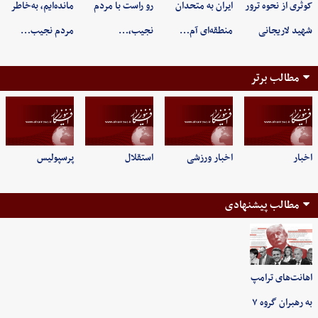
کوثری از نحوه ترور
ایران به متحدان
رو راست با مردم
مانده‌ایم، به‌خاطر
شهید لاریجانی
منطقه‌ای آم…
نجیب،…
مردم نجیب…
مطالب برتر
اخبار
اخبار ورزشی
استقلال
پرسپولیس
مطالب پیشنهادی
اهانت‌های ترامپ
به رهبران گروه ۷