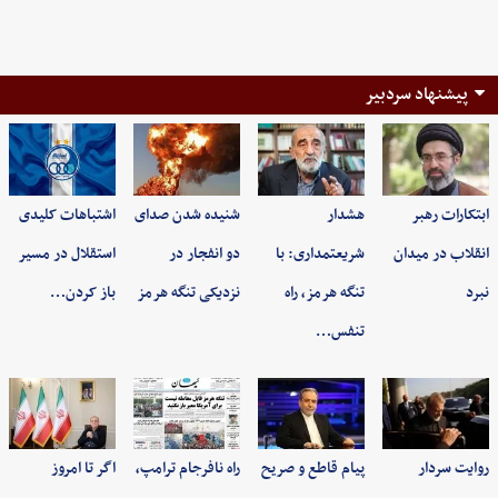
پیشنهاد سردبیر
ابتکارات رهبر
هشدار
شنیده شدن صدای
اشتباهات کلیدی
انقلاب در میدان
شریعتمداری: با
دو انفجار در
استقلال در مسیر
نبرد
تنگه هرمز، راه
نزدیکی تنگه هرمز
باز کردن…
تنفس…
روایت سردار
پیام قاطع و صریح
راه نافرجام ترامپ،
اگر تا امروز