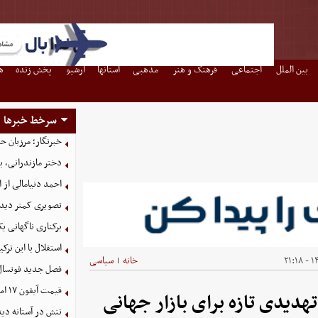
بین الملل
اجتماعی
فرهنگ و هنر
مذهبی
استانها
آرشیو
پخش زنده
ه
سرخط خبرها
خبرنگار؛ مرزبان 
دختر مازندرانی، ب
احمد دنیامالی از 
تصویری کمتر دیده
برکناری ناگهانی ی
استقلال با این تر
۱۴۰
خانه
سیاسی
|
فصل جدید فوتسال زنان با ۱۶ تیم
قیمت آیفون ۱۷ امروز شنبه ۱۷ مرداد ۱۴۰۵
دیدی تازه برای بازار جهانی
تنش در آستانه دی