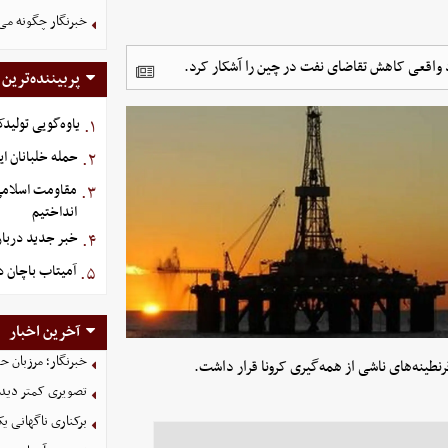
خبرنگار چگونه می
د واقعی کاهش تقاضای نفت در چین را آشکار کرد.
پربیننده‌ترین
یاوه‌گویی تولیدک
۱.
حمله خلبانان ایرا
۲.
مقاومت اسلامی ع
۳.
انداختیم
خبر جدید دربار
۴.
آمیتاب باچان د
۵.
آخرین اخبار
خبرنگار؛ مرزبان 
تصویری کمتر دیده
برکناری ناگهانی ی