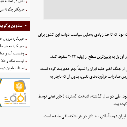
تنش در آستانه دی
خبرنگار چگونه می
عناوین برگزید
ن در سال ۲۰۲۵ به‌طور متوسط ۱۱.۶ میلیون بشکه بود که تا حد زیادی به‌دلیل سیاست دولت این کشور برای
خبرنگار؛ مرزبان 
خبرنگار؛ معمار ح
وضعیت آب و هوای کشور ا
یین‌ترین سطح از ژوئیه ۲۰۲۲ سقوط کند.
قیمت سکه و طلا امروز شنبه
آمیتاب باچان دوست
از جنگ اخیر علیه ایران را نسبتاً بهتر مدیریت کرده است
ن صادرات فرآورده‌های نفتی، بدون آن‌که ناچار به
ود. طی دو سال گذشته، انباشت گسترده ذخایر نفتی توسط
رده بود.
اما اکنون که قیمت نفت برنت پس از آغاز حملات آمریکا و اسرائیل به ایران عمدتاً بالای ۱۰۰ دلار در هر بشکه باقی مانده است،