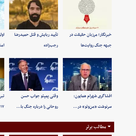
خبرنگار؛ مرزبان حقیقت در
تأیید ربایش و قتل حمیدرضا
اول
جبهه جنگ روایت‌ها
رجب‌زاده
امن
افشاگری شهرام همایون:
وقتی پمپئو جواب حسن
تبر
سرنوشت «من‌وتو» در…
روحانی را درباره جنگ با…
۱۷ مرداد روز خبرنگ…
مطالب برتر