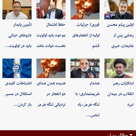
اولین پیام محسن
فوری/ جزئیات
حفظ اشتغال
تأمین پایدار
رضایی پس از
اولیه از انفجارهای
موجود باید اولویت
داروهای حیاتی
شایعات خبری
قشم
نخست دولت باشد
باید در اولویت…
ابتکارات رهبر
هشدار
شنیده شدن صدای
اشتباهات کلیدی
انقلاب در میدان
شریعتمداری: با
دو انفجار در
استقلال در مسیر
نبرد
تنگه هرمز، راه
نزدیکی تنگه هرمز
باز کردن…
تنفس…
مطالب برتر