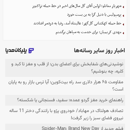
شهریار مغانلو؛ اولین آقای گل سال‌های اخیر در خط حمله تراکتور
پرسپولیس با دنیل گرا به بن بست خورد
خط حمله کهکشانی گل‌گهر؛ عالیشاه آمد، رقبا به دردسر افتادند
مهدی کریمیان: برای خدمت به سپاهان برگشتم