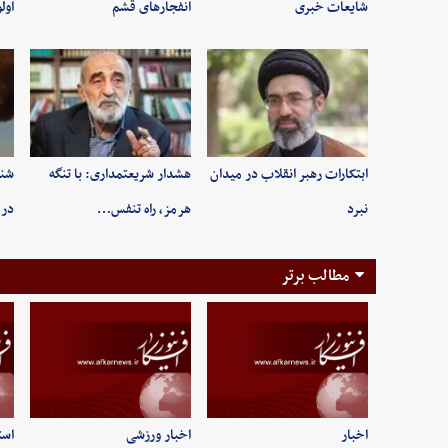
شایعات خبری
انفجارهای قشم
اول
ابتکارات رهبر انقلاب در میدان
هشدار شریعتمداری: با تنگه
شنی
نبرد
هرمز، راه تنفس…
در 
مطالب برتر
اخبار
اخبار ورزشی
است