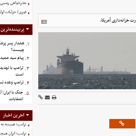
عذرخواهی رسمی و 
فوری/ جزئیات اولی
ت خزانه‌داری آمریکا.
پربیننده‌ترین
هشدار پسر پزشک
۱.
چیست؟
پیام سید مجید 
۲.
ترامپ با تهدید
۳.
است
ترامپ وعده تسل
۴.
جنگ با ایران؛ 
۵.
انتخابات
آخرین اخبار
ترامپ: همیشه به م
ترامپ: ایران همچن