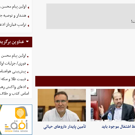
اولین پیام محسن 
هشدار و توصیه جد
ت!
ترامپ قمارباز ادع
عناوین برگزید
اولین پیام محسن 
فوری/ جزئیات اولی
پیش‌بینی هواشناسی امروز
قیمت طلا و سکه امروز پنجشنب
ادعای واکنش رهبر
اساس کذب و خلاف 
 اشتغال موجود باید
تأمین پایدار داروهای حیاتی