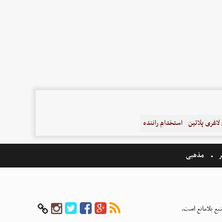
اغری پلاتین
استخدام راننده
ر
مذهبی
بع بلامانع است.