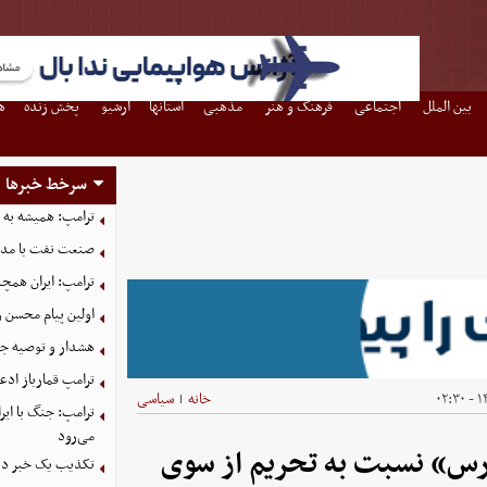
بین الملل
اجتماعی
فرهنگ و هنر
مذهبی
استانها
آرشیو
پخش زنده
ه
سرخط خبرها
ترامپ: همیشه به م
صنعت نفت با مداف
ترامپ: ایران همچن
اولین پیام محسن 
هشدار و توصیه جد
ترامپ قمارباز ادع
۱۴
خانه
سیاسی
|
ترامپ: جنگ با ایر
می‌رود
ارس» نسبت به تحریم از سوی
تکذیب یک خبر درب