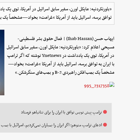
توافق برسه، اسرائیل باید از آمریکا “غرامت” بخواد—مشخصاً یک بمب‌افکن راهبردی -۲
ایهاب حسن (Ihab Hassan) | فعال حقوق بشر فلسطینی-
مسیحی اعلام کرد: «باورنکردنیه: مایکل اورن، سفیر سابق اسرائیل
در آمریکا، توی یک یادداشت در Ynetnews نوشته که اگر ترامپ
با ایران به توافق برسه، اسرائیل باید از آمریکا “غرامت” بخواد—
مشخصاً یک بمب‌افکن راهبردی B-2 و بمب‌های سنگرشکن.»
ترامپ پیش نویس توافق با ایران را برای نتانیاهو فرستاد
ادعای ترامپ متوهم: اگر ایران را بمباران نمی‌کردیم، اسرائیل با بمب