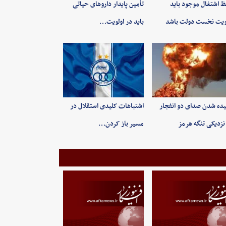
 اشتغال موجود باید
تأمین پایدار داروهای حیاتی
ویت نخست دولت باشد
باید در اولویت…
ده شدن صدای دو انفجار
اشتباهات کلیدی استقلال در
نزدیکی تنگه هرمز
مسیر باز کردن…