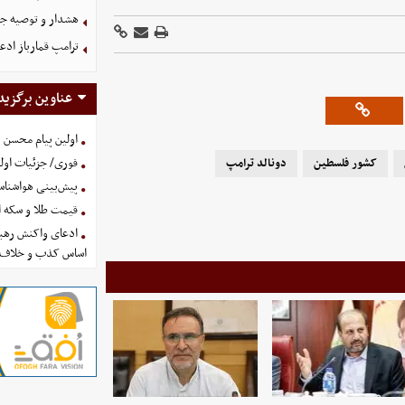
هشدار و توصیه جد
ترامپ قمارباز ادع
عناوین برگزید
اولین پیام محسن 
فوری/ جزئیات اولی
کشور فلسطین
دونالد ترامپ
پیش‌بینی هواشناسی امروز
قیمت طلا و سکه امروز پنجشنب
ادعای واکنش رهبر
اساس کذب و خلاف 