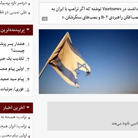
دردسر تازه پرسپو
«باورنکردنیه: مایکل اورن، سفیر سابق اسرائیل در آمریکا، توی یک یادداشت در Ynetnews نوشته که اگر ترامپ با ایران به
علی نعمتی در قطر؛
B و بمب‌های سنگرشکن.»
پربیننده‌ترین
هشدار پسر پزشک
۱.
چیست؟
تکذیب یک خبر د
۲.
اولین پیام مح
۳.
پیام سید مجید 
۴.
فوری/ جزئیات ا
۵.
آخرین اخبار
ترامپ: همیشه به م
 اتمی نابود می‌شد
ترامپ: ایران همچن
اولین پیام محسن 