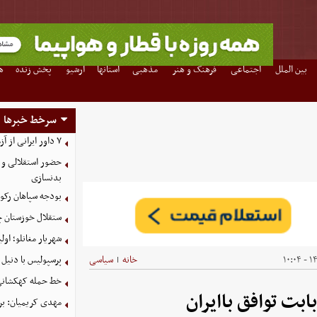
بین الملل
اجتماعی
فرهنگ و هنر
مذهبی
استانها
آرشیو
پخش زنده
ه
سرخط خبرها
۷ داور ایرانی از آزمون نخبگان آسیا سربلند بیرون آمدند
حضور استقلالی و 
بدنسازی
بودجه سپاهان رکورد زد؛ تصویب
ستقلال خوزستان چ
شهریار مغانلو؛ اول
۱۴۰
خانه
سیاسی
پرسپولیس با دنیل 
|
خط حمله کهکشانی گ
بت توافق باایران
مهدی کریمیان: بر