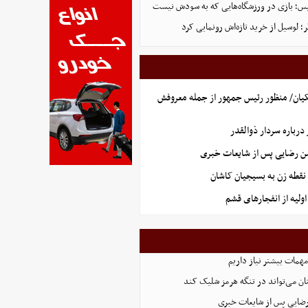
لیس؛ بازی در ورزشگاه‌هایی که به سودش نیست
 لوسیل از خرید تازه‌اش رونمایی کرد
یان/ منظور رئیس جمهور از جمله معروفش
رباره سردار ذوالقدر
سن رضایی پس از شایعات خبری
نقطه زن به بسیجیان کاشان
ولیه از انفجارهای قشم
همات بیشتر نیاز داریم
ان می‌تواند در تنگه هرمز شلیک کند
رضایی پس از شایعات خبری