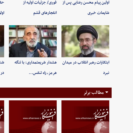
اولین پیام محسن رضایی پس از
فوری/ جزئیات اولیه از
حفظ
شایعات خبری
انفجارهای قشم
اول
ابتکارات رهبر انقلاب در میدان
هشدار شریعتمداری: با تنگه
شنی
نبرد
هرمز، راه تنفس…
در 
مطالب برتر