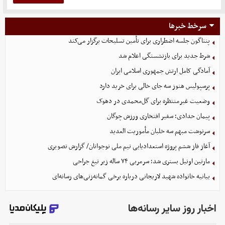
سرخط خبرها
پنتاگون جلسه اضطراری برای تأمین تسلیحات برگزار می‌کند
شرط جدید برای بازنشستگی اعلام شد
آمادگی کامل ارتش جمهوری اسلامی ایران
پرسپولیس هنوز سه جای خالی برای خرید دارد
وضعیت غیرمنتظره برای گل‌محمدی در دهوک
پیمان حدادی؛ سفیر افتخاری ورزش چوگان
سرنوشت مبهم سه خلبان مأموریت العدید
آغاز فاز ششم پروژه استعدادیابی تیم ملی نوجوانان/ گزارش تصویری
مارتین اونیل بستری شد؛ سرمربی ۷۴ ساله زیر تیغ جراحی
بیانیه خانواده شهید لاریجانی درباره برخی گمانه‌زنی‌های رسانه‌ای