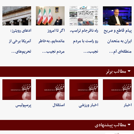
پیام قاطع و صریح
راه نافرجام ترامپ،
اگر تا امروز
ادعای رویترز:
ایران به متحدان
رو راست با مردم
مانده‌ایم، به‌خاطر
آمریکا برخی از
منطقه‌ای آم…
نجیب،…
مردم نجیب…
تحریم‌های…
مطالب برتر
اخبار
اخبار ورزشی
استقلال
پرسپولیس
مطالب پیشنهادی