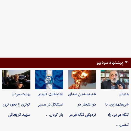
پیشنهاد سردبیر
هشدار
شنیده شدن صدای
اشتباهات کلیدی
روایت سردار
شریعتمداری: با
دو انفجار در
استقلال در مسیر
کوثری از نحوه ترور
تنگه هرمز، راه
نزدیکی تنگه هرمز
باز کردن…
شهید لاریجانی
تنفس…