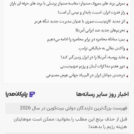
معرفی برند های معروف سشوار؛ مقایسه سشوار پرنسلی با برند های حرفه ای بازار
راز قدرت ایران، امنیت پایدار و بومی آن است!
اثر جدید کارتونیست سوری با عنوان مدیریت جدید تنگه هرمز
تحریم‌های جدید ضد ایرانی آمریکا
یمن: معادله محاصره در برابر محاصره را ادامه می‌دهیم
واکنش بقائی به خیالبافی ترامپ
شاید روسیه، آمریکا را در ایران زمین‌گیر کند!
دور هفتم مذاکرات لبنان و رژیم صهیونیستی
درخشش جوانان ایران در المپیاد جهانی هوش مصنوعی