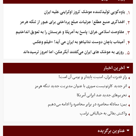
یاوه‌گویی تولیدکننده موشک کروز اوکراینی علیه ایران
۱.
افشاگری منبع مطلع؛ جزئیات مبلغ پرداختی برای عبور از تنگه هرمز
۲.
مقاومت اسلامی عراق: پاسخ به آمریکا و عربستان را به تعویق انداختیم
۳.
آمیتاب باچان دوست نتانیاهو به ایران می آید! +فیلم وعکس
۴.
روزی به موشک‌ های ایران می‌گفتند آبگرمکن، اما امروز ترسیده‌اند
۵.
آخرین اخبار
راز قدرت ایران، امنیت پایدار و بومی آن است!
اثر جدید کارتونیست سوری با عنوان مدیریت جدید تنگه هرمز
تحریم‌های جدید ضد ایرانی آمریکا
یمن: معادله محاصره در برابر محاصره را ادامه می‌دهیم
واکنش بقائی به خیالبافی ترامپ
عناوین برگزیده