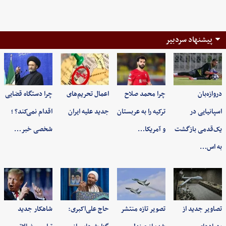
پیشنهاد سردبیر
دروازه‌بان
چرا محمد صلاح
اعمال تحریم‌های
چرا دستگاه قضایی
اسپانیایی در
ترکیه را به عربستان
جدید علیه ایران
اقدام نمی‌کند؟ ؛
یک‌قدمی بازگشت
و آمریکا…
شخصی خبر…
به اس…
تصاویر جدید از
تصویر تازه منتشر
حاج علی‌اکبری:
شاهکار جدید