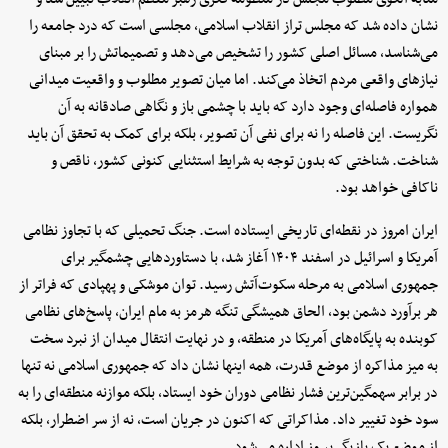
نشان داده شد که مجلس تراز انقلاب اسلامی، مجلسی است که درد جامعه را
می‌شناسد، مسائل اصلی کشور را تشخیص می‌دهد و تصمیماتش را بر مبنای
نیازهای واقعی مردم اتخاذ می‌کند. اما میان تصویر مطلوب و واقعیت میدانی
همواره فاصله‌ای وجود دارد که باید با چشمی باز و نگاهی صادقانه به آن
نگریست. این فاصله را نه برای نفی آن تصویر، بلکه برای کمک به تحقق آن باید
شناخت. شناختی که بدون توجه به شرایط استثنایی کنونی کشور، ناقص و
ناکافی خواهد بود.
ایران امروز در نقطه‌ای تاریخی ایستاده است. جنگ تحمیلی که با تجاوز نظامی
آمریکا و اسرائیل در اسفند ۱۴۰۴ آغاز شد، با دستاوردهایی چشمگیر برای
جمهوری اسلامی به مرحله سکوت‌آتش رسید. توان موشکی و پهپادی که فراتر از
هر برآورد دشمن بود، الحاق همیشگی تنگه هرمز به مام ایران، پاسخ‌های نظامی
کوبنده به پایگاه‌های آمریکا در منطقه، و در نهایت انتقال میدان از نبرد سخت
به میز مذاکره از موضع قدرت، همه اینها نشان داد که جمهوری اسلامی نه تنها
در برابر سهمگین‌ترین فشار نظامی دوران خود ایستاد، بلکه موازنه منطقه‌ای را به
سود خود تغییر داد. مذاکراتی که اکنون در جریان است، نه از سر اضطرار، بلکه
از موضع یک بازیگر پیروز اداره می‌شود.