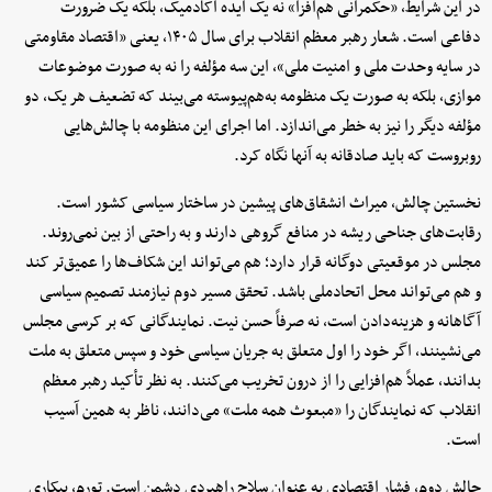
در این شرایط، «حکمرانی هم‌افزا» نه یک ایده آکادمیک، بلکه یک ضرورت
دفاعی است. شعار رهبر معظم انقلاب برای سال ۱۴۰۵، یعنی «اقتصاد مقاومتی
در سایه وحدت ملی و امنیت ملی»، این سه مؤلفه را نه به صورت موضوعات
موازی، بلکه به صورت یک منظومه به‌هم‌پیوسته می‌بیند که تضعیف هر یک، دو
مؤلفه دیگر را نیز به خطر می‌اندازد. اما اجرای این منظومه با چالش‌هایی
روبروست که باید صادقانه به آنها نگاه کرد.
نخستین چالش، میراث انشقاق‌های پیشین در ساختار سیاسی کشور است.
رقابت‌های جناحی ریشه در منافع گروهی دارند و به راحتی از بین نمی‌روند.
مجلس در موقعیتی دوگانه قرار دارد؛ هم می‌تواند این شکاف‌ها را عمیق‌تر کند
و هم می‌تواند محل اتحادملی باشد. تحقق مسیر دوم نیازمند تصمیم سیاسی
آگاهانه و هزینه‌دادن است، نه صرفاً حسن نیت. نمایندگانی که بر کرسی مجلس
می‌نشینند، اگر خود را اول متعلق به جریان سیاسی خود و سپس متعلق به ملت
بدانند، عملاً هم‌افزایی را از درون تخریب می‌کنند. به نظر تأکید رهبر معظم
انقلاب که نمایندگان را «مبعوث همه ملت» می‌دانند، ناظر به همین آسیب
است.
چالش دوم، فشار اقتصادی به عنوان سلاح راهبردی دشمن است. تورم، بیکاری