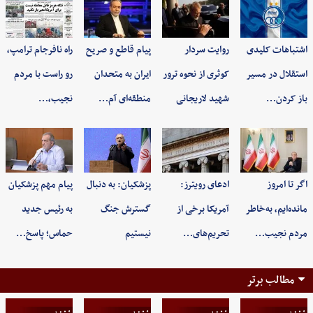
اشتباهات کلیدی
روایت سردار
پیام قاطع و صریح
راه نافرجام ترامپ،
استقلال در مسیر
کوثری از نحوه ترور
ایران به متحدان
رو راست با مردم
باز کردن…
شهید لاریجانی
منطقه‌ای آم…
نجیب،…
اگر تا امروز
ادعای رویترز:
پزشکیان: به‌ دنبال
پیام مهم پزشکیان
مانده‌ایم، به‌خاطر
آمریکا برخی از
گسترش جنگ
به رئیس جدید
مردم نجیب…
تحریم‌های…
نیستیم
حماس؛ پاسخ…
مطالب برتر