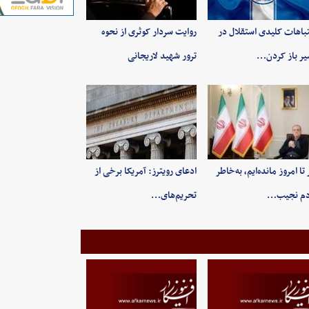
باهات کلیدی استقلال در
روایت سردار کوثری از نحوه
ر باز کردن…
ترور شهید لاریجانی
 تا امروز مانده‌ایم، به‌خاطر
ادعای رویترز: آمریکا برخی از
دم نجیب…
تحریم‌های…