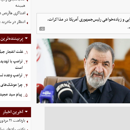
همیشه
افشاگری هاآرتص درب
ایی و زیاده‌خواهی رئیس‌جمهوری آمریکا در مذاکرات،
انتظار در مادرید 
.
پربیننده‌ترین
علت انفجار جبل‌
۱.
ترامپ با تهدید
۲.
است
ترامپ وعده تسل
۳.
چرا موشک‌های ای
۴.
پیام سید مجید 
۵.
آخرین اخبار
بازداشت ۲۱ مزدور موساد و ۴ شرور مسلح توسط وزارت اطلاعات
تکذیب ادعای نمای