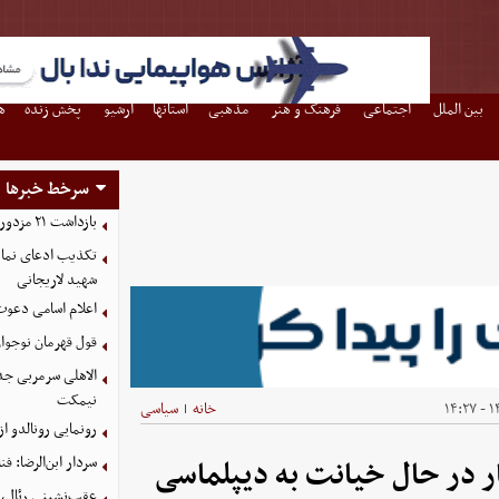
بین الملل
اجتماعی
فرهنگ و هنر
مذهبی
استانها
آرشیو
پخش زنده
ه
سرخط خبرها
بازداشت ۲۱ مزدور موساد و ۴ شرور مسلح توسط وزارت اطلاعات
تکذیب ادعای نمای
شهید لاریجانی
اعلام اسامی دعوت
قول قهرمان نوجوان
الاهلی سرمربی جد
نیمکت
۱۴
خانه
سیاسی
|
رونمایی رونالدو 
سردار ابن‌الرضا: فن
ر در حال خیانت به دیپلماسی
عقب‌نشینی رئال، چ