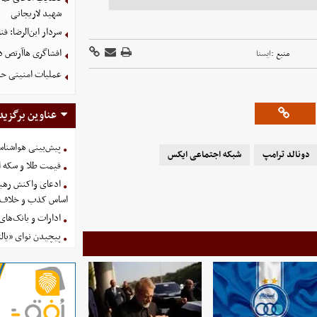
شهید لاریجانی
سردار ابن‌الرضا: فن
افشاگری هاآرتص درب
منبع :
ايسنا
عملیات امنیتی حش
عناوین برگزید
پیش‌بینی هواشناسی امروز
دونالد ترامپ
شبکه اجتماعی ایکس
قیمت طلا و سکه امروز پنجشنب
ادعای واکنش رهبر
اساس کذب و خلاف 
ادارات و بانک‌های کدام استان
پیچیدن نوای «یالث