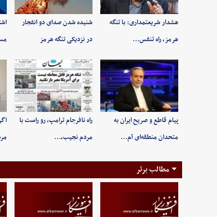
هشدار شریعتمداری: با تنگه
شنیده شدن صدای دو انفجار
اشت
هرمز، راه تنفس…
در نزدیکی تنگه هرمز
مسی
پیام قاطع و صریح ایران به
راه نافرجام ترامپ، رو راست با
اگر
متحدان منطقه‌ای آم…
مردم نجیب،…
مر
مطالب برتر