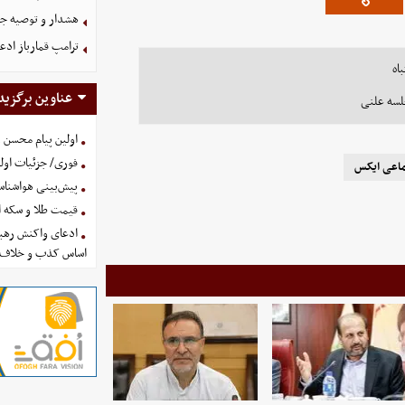
هشدار و توصیه جد
ترامپ قمارباز ادع
اه
عناوین برگزید
لسه علنی
اولین پیام محسن 
فوری/ جزئیات اولی
ماعی ایکس
پیش‌بینی هواشناسی امروز
قیمت طلا و سکه امروز پنجشنب
ادعای واکنش رهبر
اساس کذب و خلاف 