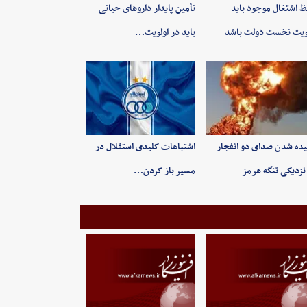
 اشتغال موجود باید
تأمین پایدار داروهای حیاتی
ویت نخست دولت باشد
باید در اولویت…
ده شدن صدای دو انفجار
اشتباهات کلیدی استقلال در
نزدیکی تنگه هرمز
مسیر باز کردن…