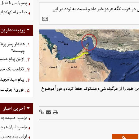
پرسپولیس با دنیل 
ر غرب تنگه هرمز خبر داد و نسبت به تردد در این
خط حمله کهکشانی گ
پربیننده‌ترین
هشدار پسر پزشک
۱.
چیست؟
اولین پیام محس
۲.
تکذیب یک خبر د
۳.
پیام سید مجید 
۴.
یمن خود را از هرگونه شیء مشکوک حفظ کرده و فوراً موضوع
فوری/ جزئیات ا
۵.
آخرین اخبار
ترامپ: همیشه به م
ترامپ: ایران همچن
اولین پیام محسن 