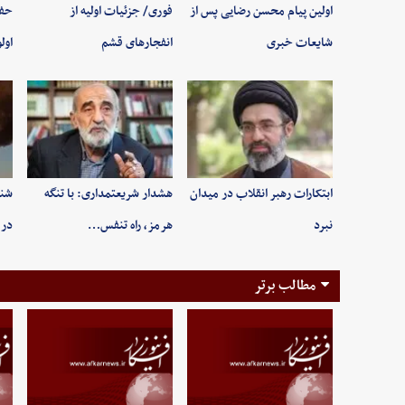
اولین پیام محسن رضایی پس از
فوری/ جزئیات اولیه از
حفظ
شایعات خبری
انفجارهای قشم
اول
ابتکارات رهبر انقلاب در میدان
هشدار شریعتمداری: با تنگه
شنی
نبرد
هرمز، راه تنفس…
در 
مطالب برتر