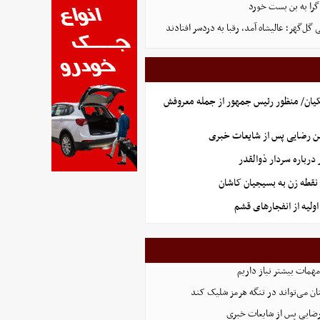
گرا به بن بست خورد
ل‌گهر؛ عالیشاه آمد، رقبا به دردسر افتادند
یان/ منظور رئیس جمهور از جمله معروفش
ن رضایی پس از شایعات خبری
رباره سردار ذوالقدر
نقطه زن به بسیجیان کاشان
ولیه از انفجارهای قشم
همات بیشتر نیاز داریم
ان می‌تواند در تنگه هرمز شلیک کند
رضایی پس از شایعات خبری