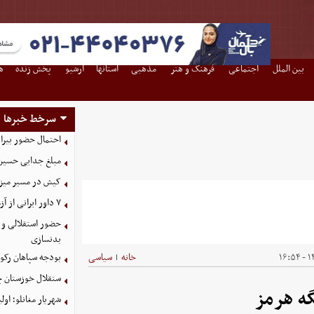
بین الملل
اجتماعی
فرهنگ و هنر
مذهبی
استانها
آرشیو
پخش زنده
ه
سرخط خبرها
احتمال حضور بیرا
مبلغ جدایی حسین 
کیش در مسیر میزبانی
۷ داور ایرانی از آزمون نخبگان آسیا سربلند بیرون آمدند
حضور استقلالی و 
بدنسازی
۱۴
خانه
سیاسی
بودجه سپاهان رکورد زد؛ تصویب
|
ستقلال خوزستان چ
ه هرمز
شهریار مغانلو؛ اول