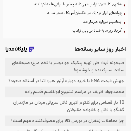
هیلاری کلینتون: ترامپ نمی‌داند چطور با ایرانی‌ها مذاکره کند
پهپادهای ایران نزدیک سر نظامیان آمریکا منفجر شدند
اینفانتینو دوباره خبرساز شد
آمریکا زیر سایه فساد بی‌پایان ترامپ