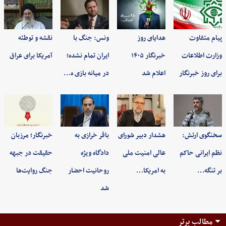
پیام متفاوت
هدایای روز
ونس: جنگ با
نقشه و توطئه
وزارت اطلاعات
خبرنگار ۱۴۰۵
ایران تمام نشده؛
آمریکا برای عراق
برای روز خبرنگار
اعلام شد
در میانه بازی ه…
سخنگوی ارتش:
هشدار دبیر شورای
باقر خرازی به
خبرنگار؛ مرزبان
نظم ایرانی حاکم
عالی امنیت ملی
دادگاه ویژه
حقیقت در جبهه
بر تنگه…
به امریکا…
روحانیت احضار
جنگ روایت‌ها
شد
مطالب برتر