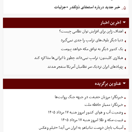
خبر جدید درباره استعفای ذولقدر +جزئیات
۵.
آخرین اخبار
اهداف ژاپن برای افزایش توان نظامی چیست؟
دنیا دیگر بلوف‌های ترامپ را جدی نمی‌گیرد
یک کشور دیگر به توافق مکه خواهد پیوست
هیلاری کلینتون: ترامپ نمی‌داند چطور با ایرانی‌ها مذاکره کند
پهپادهای ایران نزدیک سر نظامیان آمریکا منفجر شدند
عناوین برگزیده
خبرنگار؛ مرزبان حقیقت در جبهه جنگ روایت‌ها
خبرنگار؛ معمار حافظه ملت
وضعیت آب و هوای کشور امروز شنبه ۱۷ مرداد ۱۴۰۵
قیمت سکه و طلا امروز شنبه ۱۷ مرداد ۱۴۰۵
آمیتاب باچان دوست نتانیاهو به ایران می آید! +فیلم وعکس