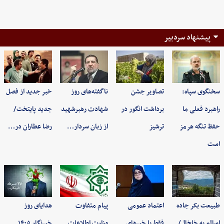
پیشنهاد سردبیر
سخنگوی سپاه:
تصاویر جشن
ناگفته‌های روز
خبر جدید از فصل
راهبرد فعلی ما
برداشت انگور در
شهادت رهبرشهید
جدید پایتخت/
حفظ تنگه هرمز
ترشیز
از زبان سردار…
رضا عطاران در…
است
طبیعت بکر جاده
اعتماد عمومی
پیام متفاوت
هدایای روز
اسالم به خلخال/
فقط با خبرهای
وزارت اطلاعات
خبرنگار ۱۴۰۵