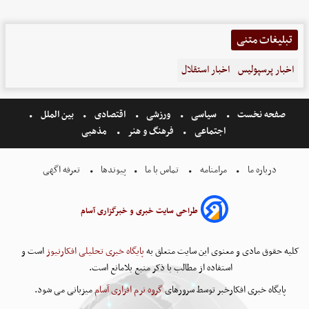
تبلیغات متنی
اخبار پرسپولیس
اخبار استقلال
صفحه نخست
سیاسی
ورزشی
اقتصادی
بین الملل
اجتماعی
فرهنگ و هنر
مذهبی
درباره ما
مرامنامه
تماس با ما
پیوندها
تعرفه اگهی
طراحی سایت خبری و خبرگزاری آسام
کلیه حقوق مادی و معنوی این سایت متعلق به
پایگاه خبری تحلیلی افکارنیوز
است و
استفاده از مطالب با ذکر منبع بلامانع است.
پایگاه خبری افکارخبر توسط سرورهای
گروه نرم افزاری آسام
میزبانی می شود.