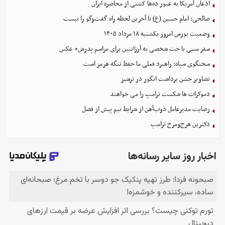
اذعان آمریکا به عبور ده‌ها کشتی از محاصره ایران
صالحی: امام حسین (ع) تا آخرین لحظه راه گفت‌وگو را نبست
وضعیت بورس امروز یکشنبه ۱۸ مرداد ۱۴۰۵
سفر مسی با جت شخصی به آرژانتین برای مراسم پدرش+ عکس
سخنگوی سپاه: راهبرد فعلی ما حفظ تنگه هرمز است
تصاویر جشن برداشت انگور در ترشیز
دموکرات ها شکست ترامپ را می خواهند
رضایت مدیرعامل ذوب‌آهن از شرایط تیم پیش از فصل
دکترین هرج‌ومرج ترامپ