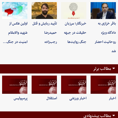
باقر خرازی به
خبرنگار؛ مرزبان
تأیید ربایش و قتل
اولین عکس از
دادگاه ویژه
حقیقت در جبهه
حمیدرضا
شهید والامقام
روحانیت احضار
جنگ روایت‌ها
رجب‌زاده
امنیت در جنگ…
شد
مطالب برتر
اخبار
اخبار ورزشی
استقلال
پرسپولیس
مطالب پیشنهادی