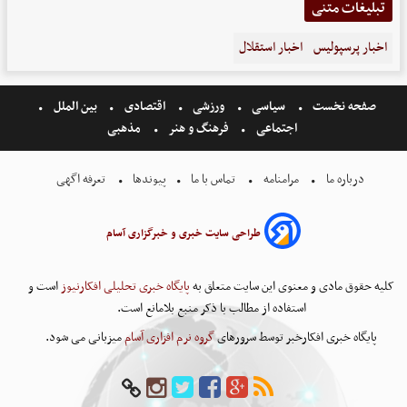
تبلیغات متنی
اخبار پرسپولیس
اخبار استقلال
صفحه نخست
سیاسی
ورزشی
اقتصادی
بین الملل
اجتماعی
فرهنگ و هنر
مذهبی
درباره ما
مرامنامه
تماس با ما
پیوندها
تعرفه اگهی
طراحی سایت خبری و خبرگزاری آسام
کلیه حقوق مادی و معنوی این سایت متعلق به
پایگاه خبری تحلیلی افکارنیوز
است و
استفاده از مطالب با ذکر منبع بلامانع است.
پایگاه خبری افکارخبر توسط سرورهای
گروه نرم افزاری آسام
میزبانی می شود.