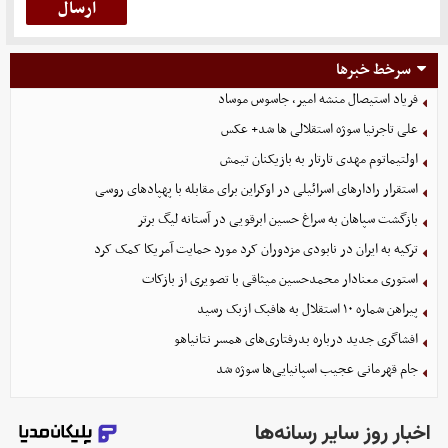
سرخط خبرها
فریاد استیصال منشه امیر، جاسوس موساد
علی تاجرنیا سوژه استقلالی‌ ها شد+ عکس
اولتیماتوم مهدی تارتار به بازیکنان تیمش
استقرار رادارهای اسرائیلی در اوکراین برای مقابله با پهپادهای روسی
بازگشت سپاهان به سراغ حسین ابرقویی در آستانه لیگ برتر
ترکیه به ایران در نابودی مزدوران کرد مورد حمایت آمریکا کمک کرد
استوری معنادار محمدحسین میثاقی با تصویری از بازکات
پیراهن شماره ۱۰ استقلال به هافبک ازبک رسید
افشاگری جدید درباره بدرفتاری‌های همسر نتانیاهو
جام قهرمانی عجیب اسپانیایی‌ها سوژه شد