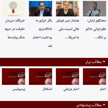
سخنگوی ارتش:
هشدار دبیر شورای
باقر خرازی به
خبرنگار؛ مرزبان
نظم ایرانی حاکم
عالی امنیت ملی
دادگاه ویژه
حقیقت در جبهه
بر تنگه…
به امریکا…
روحانیت احضار
جنگ روایت‌ها
شد
مطالب برتر
اخبار
اخبار ورزشی
استقلال
پرسپولیس
مطالب پیشنهادی