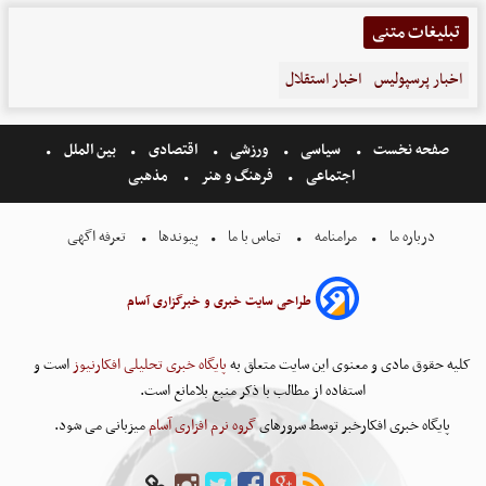
تبلیغات متنی
اخبار پرسپولیس
اخبار استقلال
صفحه نخست
سیاسی
ورزشی
اقتصادی
بین الملل
اجتماعی
فرهنگ و هنر
مذهبی
درباره ما
مرامنامه
تماس با ما
پیوندها
تعرفه اگهی
طراحی سایت خبری و خبرگزاری آسام
کلیه حقوق مادی و معنوی این سایت متعلق به
پایگاه خبری تحلیلی افکارنیوز
است و
استفاده از مطالب با ذکر منبع بلامانع است.
پایگاه خبری افکارخبر توسط سرورهای
گروه نرم افزاری آسام
میزبانی می شود.