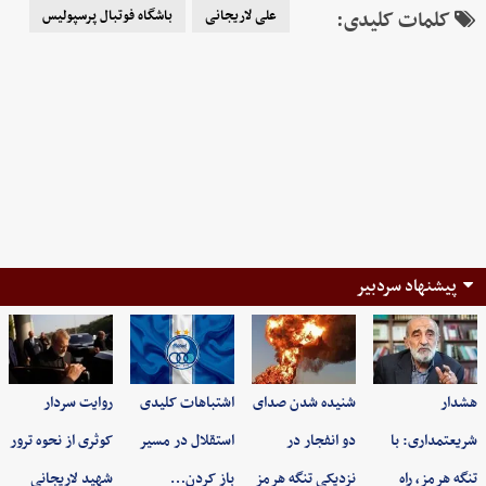
کلمات کلیدی:
علی لاریجانی
باشگاه فوتبال پرسپولیس
پیشنهاد سردبیر
هشدار
شنیده شدن صدای
اشتباهات کلیدی
روایت سردار
شریعتمداری: با
دو انفجار در
استقلال در مسیر
کوثری از نحوه ترور
تنگه هرمز، راه
نزدیکی تنگه هرمز
باز کردن…
شهید لاریجانی