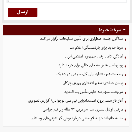
سرخط خبرها
پنتاگون جلسه اضطراری برای تأمین تسلیحات برگزار می‌کند
شرط جدید برای بازنشستگی اعلام شد
آمادگی کامل ارتش جمهوری اسلامی ایران
پرسپولیس هنوز سه جای خالی برای خرید دارد
وضعیت غیرمنتظره برای گل‌محمدی در دهوک
پیمان حدادی؛ سفیر افتخاری ورزش چوگان
سرنوشت مبهم سه خلبان مأموریت العدید
آغاز فاز ششم پروژه استعدادیابی تیم ملی نوجوانان/ گزارش تصویری
مارتین اونیل بستری شد؛ سرمربی ۷۴ ساله زیر تیغ جراحی
بیانیه خانواده شهید لاریجانی درباره برخی گمانه‌زنی‌های رسانه‌ای