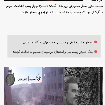
سیصد متری محل حضورش ترور شد، گفت: «اف 35 چهار بمب انداخت. دومی
سنگرشکن بود که پنجره دو جداره بسته با فشار (موج انفجار) باز شد.
اوسمار؛ چالش حقوقی و مدیریتی جدید برای باشگاه پرسپولیس
جنگ حقوقی پرسپولیس و استقلال؛ سرخپوشان تصمیم به شکایت گرفتند