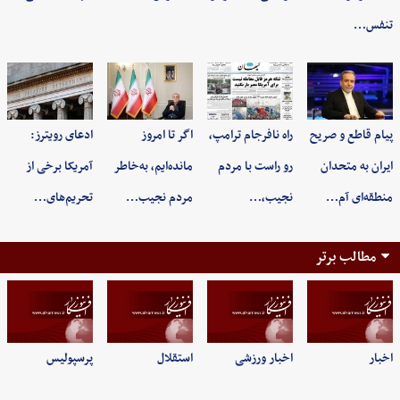
تنفس…
پیام قاطع و صریح
راه نافرجام ترامپ،
اگر تا امروز
ادعای رویترز:
ایران به متحدان
رو راست با مردم
مانده‌ایم، به‌خاطر
آمریکا برخی از
منطقه‌ای آم…
نجیب،…
مردم نجیب…
تحریم‌های…
مطالب برتر
اخبار
اخبار ورزشی
استقلال
پرسپولیس