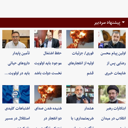
پیشنهاد سردبیر
اولین پیام محسن
فوری/ جزئیات
حفظ اشتغال
تأمین پایدار
رضایی پس از
اولیه از انفجارهای
موجود باید اولویت
داروهای حیاتی
شایعات خبری
قشم
نخست دولت باشد
باید در اولویت…
ابتکارات رهبر
هشدار
شنیده شدن صدای
اشتباهات کلیدی
انقلاب در میدان
شریعتمداری: با
دو انفجار در
استقلال در مسیر