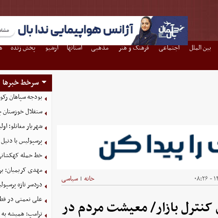
بین الملل
اجتماعی
فرهنگ و هنر
مذهبی
استانها
آرشیو
پخش زنده
ه
سرخط خبرها
بودجه سپاهان رکورد زد؛ تصویب
ستقلال خوزستان چ
شهریار مغانلو؛ اول
پرسپولیس با دنیل 
خط حمله کهکشانی گ
مهدی کریمیان: بر
۱۴
خانه
سیاسی
|
دردسر تازه پرسپو
علی نعمتی در قطر؛
ی کنترل بازار/ معیشت مردم در
ترامپ: همیشه به م