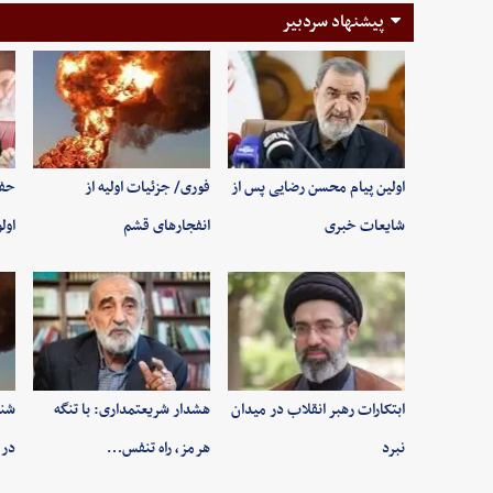
پیشنهاد سردبیر
اولین پیام محسن رضایی پس از
فوری/ جزئیات اولیه از
حفظ
شایعات خبری
انفجارهای قشم
اول
ابتکارات رهبر انقلاب در میدان
هشدار شریعتمداری: با تنگه
شنی
نبرد
هرمز، راه تنفس…
در 