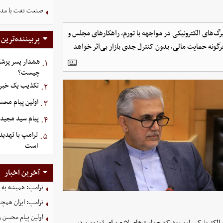
صنعت نفت با مداف
رگ‌های الکترونیکی در مواجهه با تورم، راهکارهای مجلس و
پربیننده‌ترین
گونه حمایت مالی، بدون کنترل جدی بازار بی‌اثر خواهد
هشدار پسر پزشک
۱.
چیست؟
تکذیب یک خبر د
۲.
اولین پیام مح
۳.
پیام سید مجید 
۴.
ترامپ با تهدید
۵.
است
آخرین اخبار
ترامپ: همیشه به م
ترامپ: ایران همچن
اولین پیام محسن 
کترونیکی این بود که حمایت‌های لازم برای توزیع و در