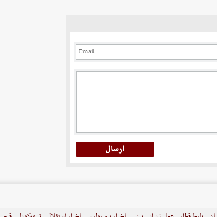
ران
بلیط قطار
عمل زیبایی بینی
اخبار پرسپولیس
اخبار استقلال
ترموکوپل
قرص ل