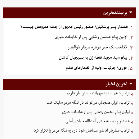
پربیننده‌ترین
هشدار پسر پزشکیان/ منظور رئیس جمهور از جمله معروفش چیست؟
۱.
اولین پیام محسن رضایی پس از شایعات خبری
۲.
تکذیب یک خبر درباره سردار ذوالقدر
۳.
پیام سید مجید نقطه زن به بسیجیان کاشان
۴.
فوری/ جزئیات اولیه از انفجارهای قشم
۵.
آخرین اخبار
ترامپ: همیشه به مهمات بیشتر نیاز داریم
ترامپ: ایران همچنان می‌تواند در تنگه هرمز شلیک کند
اولین پیام محسن رضایی پس از شایعات خبری
هشدار و توصیه جدی آیت‌الله جوادی آملی
ترامپ قمارباز ادعای متناقض خود درباره تنگه هرمز را تکرار کرد