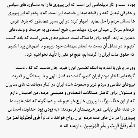
بوده است و کار دیپلماسی این است که این پیروزی‌ها را به دستاوردهای سیاسی
و حقوقی تبدیل کند و وظیفه‌ میدان خدمت این است که با پشتوانه‌ این پیروزی
ها مسائل مردم را حل نماید، اظهار کرد: در این مسیر همانطور که بارها عرض
کرده‌ام سربازان میدان مبارزه‌ دیپلماسی، هیچ اعتمادی به حرف‌ها و وعده‌های
دشمن ندارند. آنچه برای ما ملاک است دستاوردهای عینی است که باید کسب
کنیم تا در مقابل آن دست به انجام تعهدات خود بزنیم و تا اطمینان پیدا نکنیم
که حقوق ملت ایران را گرفته‌ایم، هیچ توافقی را تأیید نخواهیم کرد.
وی در پایان با اشاره به اینکه تضمین این راهبرد، جان ماست که کف دست
گرفته‌ایم تا نثار مردم ایران کنیم، گفت: به فضل الهی و با ایستادگی و قدرت
نیروهای نظامی و مردم عزیز و مبعوث شده‌ ایران در کنار مجاهدت های مدیران
و مسئولان برای کاهش مشکلات اقتصادی و معیشتی مردم، من اطمینان دارم
که از این جنگ بزرگ با پیروزی خارج خواهیم شد و همانگونه که امام شهید ما
در هفته های پایانی عمر شریف‌شان فرمودند: «به زودی زود، خداوند، احساس
پیروزی را در دل های همه‌ مردم ایران رواج خواهد داد. وَ أُخْرَی تُحِبُّونَهَا نَصْرٌ مِنَ
اللَّهِ وَفَتْحٌ قَرِیبٌ وَ بَشِّرِ الْمُؤْمِنِینَ. «ان‌شاءالله.»