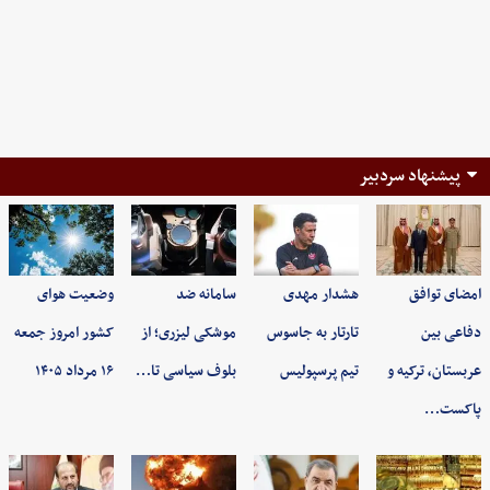
پیشنهاد سردبیر
امضای توافق
هشدار مهدی
سامانه ضد
وضعیت هوای
دفاعی بین
تارتار به جاسوس
موشکی لیزری؛ از
کشور امروز جمعه
عربستان، ترکیه و
تیم پرسپولیس
بلوف سیاسی تا…
۱۶ مرداد ۱۴۰۵
پاکست…