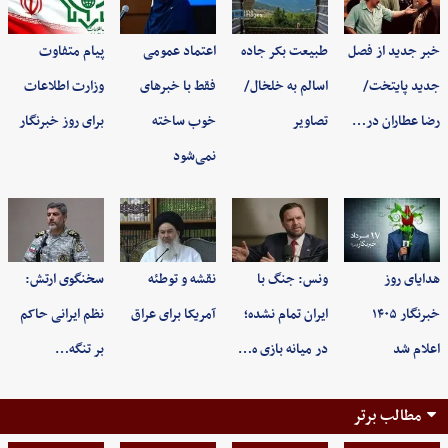
خبر جدید از فصل
طبیعت بکر جاده
اعتماد عمومی
پیام متفاوت
جدید پایتخت/
اسالم به خلخال/
فقط با خبرهای
وزارت اطلاعات
رضا عطاران در…
تصاویر
خوب ساخته
برای روز خبرنگار
نمی‌شود
هدایای روز
ونس: جنگ با
نقشه و توطئه
سخنگوی ارتش:
خبرنگار ۱۴۰۵
ایران تمام نشده؛
آمریکا برای عراق
نظم ایرانی حاکم
اعلام شد
در میانه بازی ه…
بر تنگه…
مطالب برتر