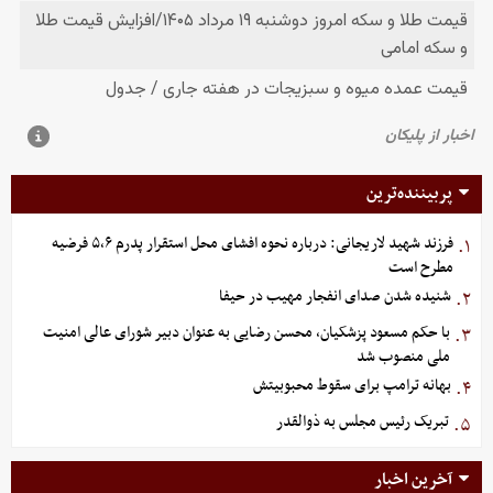
پربیننده‌ترین
فرزند شهید لاریجانی: درباره نحوه افشای محل استقرار پدرم ۵،۶ فرضیه
۱.
مطرح است
شنیده شدن صدای انفجار مهیب در حیفا
۲.
با حکم مسعود پزشکیان، محسن رضایی به عنوان دبیر شورای عالی امنیت
۳.
ملی منصوب شد
بهانه ترامپ برای سقوط محبوبیتش
۴.
تبریک رئیس مجلس به ذوالقدر
۵.
آخرین اخبار