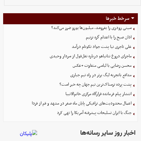
سرخط خبرها
سیتی رودری را بفروشد، میلیون‌ها یورو ضرر می‌کند؟
اذان صبح را با اعدام گره نزنیم
علی تاجری‌ نیا پشت جواد نکونام درآمد
ماجرای دروغ نتانیاهو درباره نقل‌قول از سردار وحیدی
محسن رضایی با لباسی متفاوت +عکس
مدافع باتجربه لیگ برتر در راه تیم جباری
پشت پرده ترسناک‌ترین تیم جهان چه خبر است؟
انتشار پیام فرمانده قرارگاه مرکزی خاتم‌الانبیا
اعمال محدودیت‌های ترافیکی پایان ماه صفر در مشهد و قم از فردا
جنگ با ایران تسلیحات پیشرفته آمریکا را تهی کرد