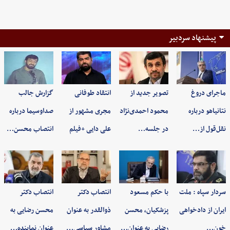
پیشنهاد سردبیر
ماجرای دروغ
تصویر جدید از
انتقاد طوفانی
گزارش جالب
نتانیاهو درباره
محمود احمدی‌نژاد
مجری مشهور از
صداوسیما درباره
نقل‌قول از…
در جلسه…
علی دایی +فیلم
انتصاب محسن…
سردار سپاه : ملت
با حکم مسعود
انتصاب دکتر
انتصاب دکتر
ایران از دادخواهی
پزشکیان، محسن
ذوالقدر به عنوان
محسن رضایی به
خون…
رضایی به عنوان…
مشاور سیاسی…
عنوان نماینده…