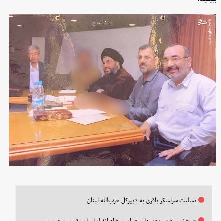
تسلیت سرلشکر باقری به دبیرکل حزب‌الله لبنان
شیخ نعیم قاسم: قدردان حمایت خالصانه ایران از مقاومت هستیم