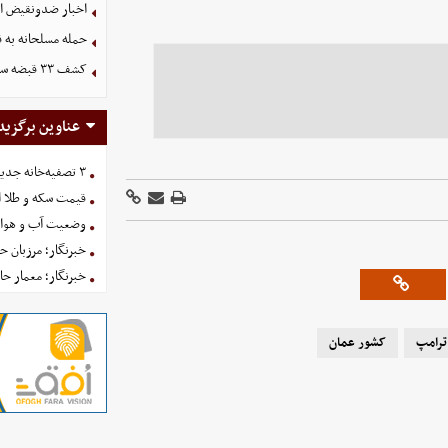
اخبار ضدونقیض از
حمله مسلحانه به قهوه‌خانه
کشف ۳۳ قبضه سلاح در مرزهای آذربایجان غربی
عناوین برگزید
۳ تصفیه‌خانه جدید برای فضای سبز تهران در راه است
قیمت سکه و طلا امروز یکش
وضعیت آب و هوای کشور 
خبرنگار؛ مرزبان 
خبرنگار؛ معمار ح
ترامپ
کشور عمان