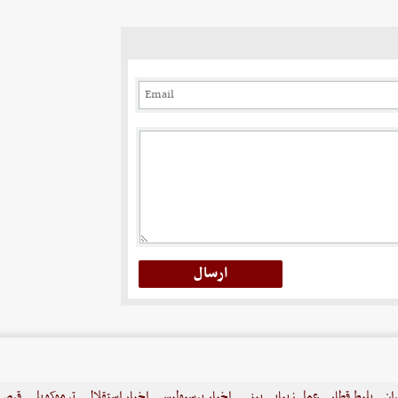
ران
بلیط قطار
عمل زیبایی بینی
اخبار پرسپولیس
اخبار استقلال
ترموکوپل
قرص ل