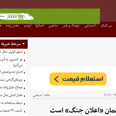
بین الملل
اجتماعی
فرهنگ و هنر
مذهبی
استانها
آرشیو
پخش زنده
ه
سرخط خبرها
متهم فراری مخل ن
هر کشوری به آمریک
می‌گیرد
اخبار ضدونقیض از
پورعلی‌گنجی پیشنه
شجاع خلیل‌زاده بد
۱۴۰
خانه
سیاسی
عامل اصلی قتل حم
|
حمله مسلحانه به قهوه‌خانه
 عمان «اعلان جنگ» است
کشف ۳۳ قبضه سلاح در مرزهای آذربایجان غربی