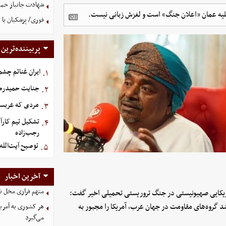
شهادت جانباز حمل
علیه عمان «اعلان جنگ» است و لغزش زبانی نیست.
فوری/ پزشکیان با 
پربیننده‌ترین
ایران غنائم چشم
۱.
جنایت حمیدرضار
۲.
مردی که عربستان برای سرش ۵
۳.
تشکیل تیم کارآ
۴.
رجب‌زاده
توصیح آیت‌الله
۵.
آخرین اخبار
متهم فراری مخل ن
ن آمریکایی صهیونیستی در جنگ تروریستی تحمیلی اخیر گفت:
د گروه‌های مقاومت در جهان عرب، آمریکا را مجبور به
هر کشوری به آمریک
می‌گیرد