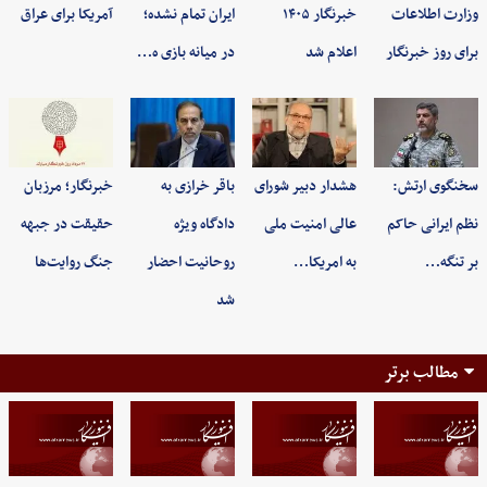
وزارت اطلاعات
خبرنگار ۱۴۰۵
ایران تمام نشده؛
آمریکا برای عراق
برای روز خبرنگار
اعلام شد
در میانه بازی ه…
سخنگوی ارتش:
هشدار دبیر شورای
باقر خرازی به
خبرنگار؛ مرزبان
نظم ایرانی حاکم
عالی امنیت ملی
دادگاه ویژه
حقیقت در جبهه
بر تنگه…
به امریکا…
روحانیت احضار
جنگ روایت‌ها
شد
مطالب برتر