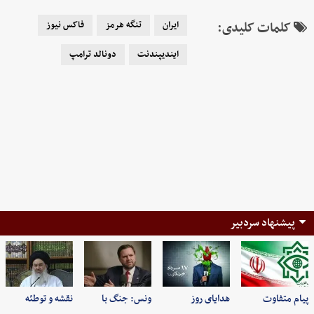
کلمات کلیدی:
ایران
تنگه هرمز
فاکس نیوز
ایندیپندنت
دونالد ترامپ
پیشنهاد سردبیر
پیام متفاوت
هدایای روز
ونس: جنگ با
نقشه و توطئه