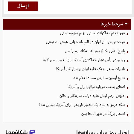
سرخط خبرها
دور هفتم مذاکرات لبنان و رژیم صهیونیستی
درخشش جوانان ایران در المپیاد جهانی هوش مصنوعی
پاسخ منفی یک لژیونر به باشگاه پرسپولیس
روبیو در رأس فشار حداکثری آمریکا برای تغییر مسیر کوبا
تاثیرات منفی جنگ علیه ایران بر بازار کار آمریکا
نتایج آزمون مدارس سمپاد اعلام شد
ادعای بسنت درباره توافق ایران و آمریکا
خیزش مردم لبنان علیه دولت سازشکار و خائن
تنگه هرمز به نماد یک تحقیر تاریخی برای آمریکا تبدیل شد!
انفجار بزرگ در شهر المخا یمن