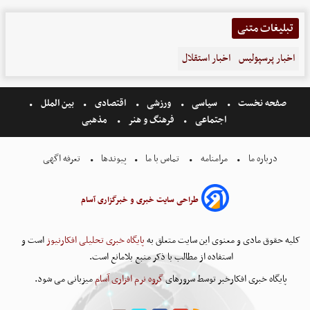
تبلیغات متنی
اخبار پرسپولیس
اخبار استقلال
صفحه نخست
سیاسی
ورزشی
اقتصادی
بین الملل
اجتماعی
فرهنگ و هنر
مذهبی
درباره ما
مرامنامه
تماس با ما
پیوندها
تعرفه اگهی
طراحی سایت خبری و خبرگزاری آسام
کلیه حقوق مادی و معنوی این سایت متعلق به
پایگاه خبری تحلیلی افکارنیوز
است و
استفاده از مطالب با ذکر منبع بلامانع است.
پایگاه خبری افکارخبر توسط سرورهای
گروه نرم افزاری آسام
میزبانی می شود.