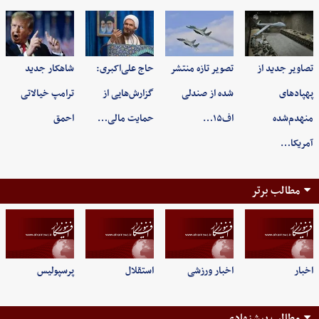
تصاویر جدید از
تصویر تازه منتشر
حاج علی‌اکبری:
شاهکار جدید
پهپادهای
شده از صندلی
گزارش‌هایی از
ترامپ خیالاتی
منهدم‌شده
اف۱۵…
حمایت مالی…
احمق
آمریکا…
مطالب برتر
اخبار
اخبار ورزشی
استقلال
پرسپولیس
مطالب پیشنهادی