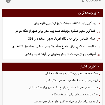
پربیننده‌ترین
یاوه‌گویی تولیدکننده موشک کروز اوکراینی علیه ایران
۱.
افشاگری منبع مطلع؛ جزئیات مبلغ پرداختی برای عبور از تنگه هرمز
۲.
حمله خلبانان ایرانی به پایگاه آمریکا بدون استفاده از GPS
۳.
مقاومت اسلامی عراق: پاسخ به آمریکا و عربستان را به تعویق انداختیم
۴.
آمیتاب باچان دوست نتانیاهو به ایران می آید! +فیلم وعکس
۵.
آخرین اخبار
خلاصه صحبت‌های پزشکیان در ۱۰۰ ثانیه +فیلم
فروش هزاران موشک پاتریوت به همسایگان ایران
نشست‌های محرمانه ترامپ برای پیدا راه خروج از جنگ با ایران
جنگ برنامه هسته‌ای ایران را متوقف نکرد
الزیدی: عراق سکوی حمله به کشورهای دیگر نخواهد شد