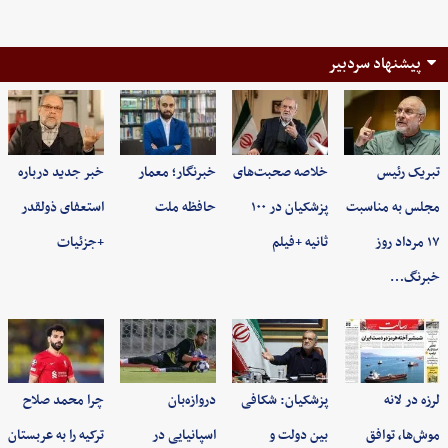
پیشنهاد سردبیر
تبریک رئیس
خلاصه صحبت‌های
خبرنگار؛ معمار
خبر جدید درباره
مجلس به مناسبت
پزشکیان در ۱۰۰
حافظه ملت
استعفای ذولقدر
۱۷ مرداد روز
ثانیه +فیلم
+جزئیات
خبرنگ…
لرزه در لانه
پزشکیان: شکافی
دروازه‌بان
چرا محمد صلاح
موش‌ها، توافق
بین دولت و
اسپانیایی در
ترکیه را به عربستان