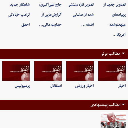
تصاویر جدید از
تصویر تازه منتشر
حاج علی‌اکبری:
شاهکار جدید
پهپادهای
شده از صندلی
گزارش‌هایی از
ترامپ خیالاتی
منهدم‌شده
اف۱۵…
حمایت مالی…
احمق
آمریکا…
مطالب برتر
اخبار
اخبار ورزشی
استقلال
پرسپولیس
مطالب پیشنهادی