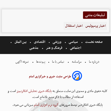
تبلیغات متنی
اخبار پرسپولیس
اخبار استقلال
صفحه نخست
سیاسی
ورزشی
اقتصادی
بین الملل
اجتماعی
فرهنگ و هنر
مذهبی
درباره ما
مرامنامه
تماس با ما
پیوندها
تعرفه اگهی
طراحی سایت خبری و خبرگزاری آسام
کلیه حقوق مادی و معنوی این سایت متعلق به
پایگاه خبری تحلیلی افکارنیوز
است و
استفاده از مطالب با ذکر منبع بلامانع است.
پایگاه خبری افکارخبر توسط سرورهای
گروه نرم افزاری آسام
میزبانی می شود.