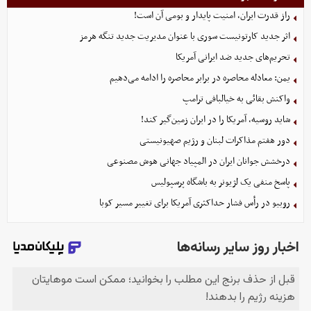
راز قدرت ایران، امنیت پایدار و بومی آن است!
اثر جدید کارتونیست سوری با عنوان مدیریت جدید تنگه هرمز
تحریم‌های جدید ضد ایرانی آمریکا
یمن: معادله محاصره در برابر محاصره را ادامه می‌دهیم
واکنش بقائی به خیالبافی ترامپ
شاید روسیه، آمریکا را در ایران زمین‌گیر کند!
دور هفتم مذاکرات لبنان و رژیم صهیونیستی
درخشش جوانان ایران در المپیاد جهانی هوش مصنوعی
پاسخ منفی یک لژیونر به باشگاه پرسپولیس
روبیو در رأس فشار حداکثری آمریکا برای تغییر مسیر کوبا