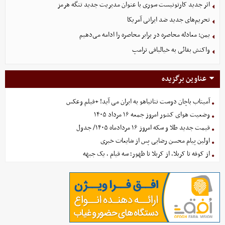
اثر جدید کارتونیست سوری با عنوان مدیریت جدید تنگه هرمز
تحریم‌های جدید ضد ایرانی آمریکا
یمن: معادله محاصره در برابر محاصره را ادامه می‌دهیم
واکنش بقائی به خیالبافی ترامپ
عناوین برگزیده
آمیتاب باچان دوست نتانیاهو به ایران می آید! +فیلم وعکس
وضعیت هوای کشور امروز جمعه ۱۶ مرداد ۱۴۰۵
قیمت جدید طلا و سکه امروز ۱۶ مردادماه ۱۴۰۵/ جدول
اولین پیام محسن رضایی پس از شایعات خبری
از کوفه تا کربلا، از کربلا تا ظهور؛ سه قیام ، یک جبهه